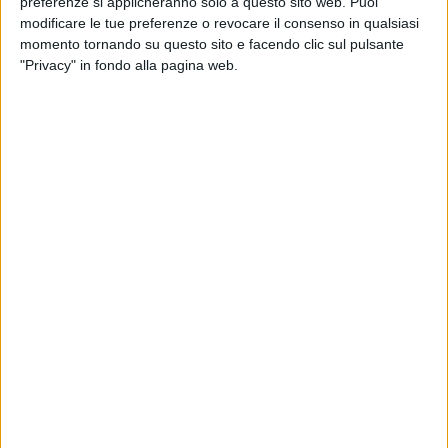
preferenze si applicheranno solo a questo sito web. Puoi
modificare le tue preferenze o revocare il consenso in qualsiasi
momento tornando su questo sito e facendo clic sul pulsante
"Privacy" in fondo alla pagina web.
TRASPORTI
4 MARZO 2024
Brt internalizza i padroncini di Ancona, Jesi e
Pesaro
TRASPORTI