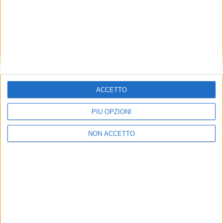
LE ALTRE NEWS
27 LUGLIO 2022
ACCETTO
Amazon Shipping esordisce in Italia come
corriere
PIÙ OPZIONI
NON ACCETTO
LE ALTRE NEWS
30 OTTOBRE 2020
‘Best employers’ in Italia: la