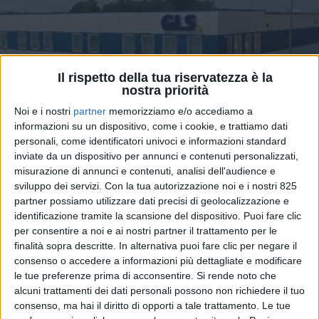
Il rispetto della tua riservatezza è la
nostra priorità
Noi e i nostri
partner
memorizziamo e/o accediamo a
informazioni su un dispositivo, come i cookie, e trattiamo dati
personali, come identificatori univoci e informazioni standard
inviate da un dispositivo per annunci e contenuti personalizzati,
LOGISTICA
3 SETTEMBRE 2024
misurazione di annunci e contenuti, analisi dell'audience e
Gls inaugura un nuovo hub
sviluppo dei servizi.
Con la tua autorizzazione noi e i nostri 825
partner possiamo utilizzare dati precisi di geolocalizzazione e
logistico a Verona
identificazione tramite la scansione del dispositivo. Puoi fare clic
per consentire a noi e ai nostri partner il trattamento per le
finalità sopra descritte. In alternativa puoi fare clic per negare il
consenso o accedere a informazioni più dettagliate e modificare
le tue preferenze prima di acconsentire.
Si rende noto che
alcuni trattamenti dei dati personali possono non richiedere il tuo
consenso, ma hai il diritto di opporti a tale trattamento. Le tue