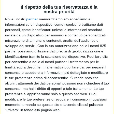
Il rispetto della tua riservatezza è la
nostra priorità
Noi e i nostri
partner
memorizziamo e/o accediamo a
informazioni su un dispositivo, come i cookie, e trattiamo dati
personali, come identificatori univoci e informazioni standard
inviate da un dispositivo per annunci e contenuti personalizzati,
misurazione di annunci e contenuti, analisi dell'audience e
sviluppo dei servizi.
Con la tua autorizzazione noi e i nostri 825
LOGISTICA
13 MARZO 2026
partner possiamo utilizzare dati precisi di geolocalizzazione e
SUPPLY CHAIN ITALY in onda
identificazione tramite la scansione del dispositivo. Puoi fare clic
per consentire a noi e ai nostri partner il trattamento per le
su La7 (Piazza Pulita) per la
finalità sopra descritte. In alternativa puoi fare clic per negare il
consenso o accedere a informazioni più dettagliate e modificare
crisi in Golfo Persico
le tue preferenze prima di acconsentire.
Si rende noto che
alcuni trattamenti dei dati personali possono non richiedere il tuo
consenso, ma hai il diritto di opporti a tale trattamento. Le tue
preferenze si applicheranno solo a questo sito web. Puoi
modificare le tue preferenze o revocare il consenso in qualsiasi
momento tornando su questo sito e facendo clic sul pulsante
"Privacy" in fondo alla pagina web.