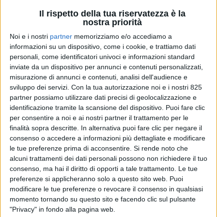
Il rispetto della tua riservatezza è la
nostra priorità
Noi e i nostri
partner
memorizziamo e/o accediamo a
informazioni su un dispositivo, come i cookie, e trattiamo dati
personali, come identificatori univoci e informazioni standard
inviate da un dispositivo per annunci e contenuti personalizzati,
misurazione di annunci e contenuti, analisi dell'audience e
sviluppo dei servizi.
Con la tua autorizzazione noi e i nostri 825
TRASPORTI
3 OTTOBRE 2024
partner possiamo utilizzare dati precisi di geolocalizzazione e
Ok alla cessione di Db
identificazione tramite la scansione del dispositivo. Puoi fare clic
per consentire a noi e ai nostri partner il trattamento per le
Schenker a Dsv dal board di
finalità sopra descritte. In alternativa puoi fare clic per negare il
consenso o accedere a informazioni più dettagliate e modificare
Deutsche Bahn
le tue preferenze prima di acconsentire.
Si rende noto che
alcuni trattamenti dei dati personali possono non richiedere il tuo
consenso, ma hai il diritto di opporti a tale trattamento. Le tue
preferenze si applicheranno solo a questo sito web. Puoi
modificare le tue preferenze o revocare il consenso in qualsiasi
momento tornando su questo sito e facendo clic sul pulsante
"Privacy" in fondo alla pagina web.