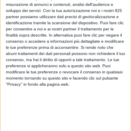
misurazione di annunci e contenuti, analisi dell'audience e
sviluppo dei servizi.
Con la tua autorizzazione noi e i nostri 825
partner possiamo utilizzare dati precisi di geolocalizzazione e
identificazione tramite la scansione del dispositivo. Puoi fare clic
per consentire a noi e ai nostri partner il trattamento per le
finalità sopra descritte. In alternativa puoi fare clic per negare il
consenso o accedere a informazioni più dettagliate e modificare
le tue preferenze prima di acconsentire.
Si rende noto che
alcuni trattamenti dei dati personali possono non richiedere il tuo
consenso, ma hai il diritto di opporti a tale trattamento. Le tue
preferenze si applicheranno solo a questo sito web. Puoi
NOTIZIE E INTERVISTE IN EVIDENZA
7 SETTEMBRE 2021
modificare le tue preferenze o revocare il consenso in qualsiasi
La Germania al vertice della
momento tornando su questo sito e facendo clic sul pulsante
classifica logistica italiana
"Privacy" in fondo alla pagina web.
VUOI RICEVERE AGGIORNAMENTI SUI