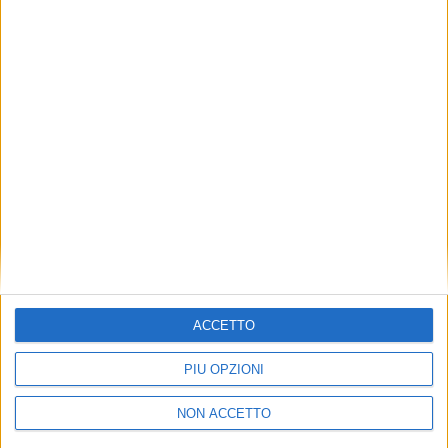
TUOI TOPICS PREFERITI OGNI
GIORNO?
ISCRIVITI
Dichiaro di aver letto e compreso l'informativa sulla privacy e
di dare il mio consenso alla ricezione di promozioni commerciali
ed informative.
Vedi POLITICA SULLA PRIVACY.
ACCETTO
PIÙ OPZIONI
NON ACCETTO