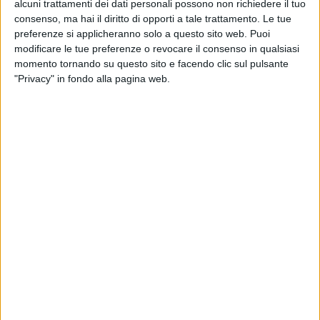
alcuni trattamenti dei dati personali possono non richiedere il tuo
consenso, ma hai il diritto di opporti a tale trattamento. Le tue
preferenze si applicheranno solo a questo sito web. Puoi
modificare le tue preferenze o revocare il consenso in qualsiasi
momento tornando su questo sito e facendo clic sul pulsante
"Privacy" in fondo alla pagina web.
TRASPORTI
21 AGOSTO 2023
Business Meeting dedicato alle spedizioni in
container: Contship Italia è Platinum Sponsor
NOTIZIE E INTERVISTE IN EVIDENZA