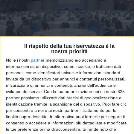
Il rispetto della tua riservatezza è la
TRASPORTI
18 OTTOBRE 2023
nostra priorità
Il 13 novembre a Milano
Noi e i nostri
partner
memorizziamo e/o accediamo a
l’evento: “CONTAINER ITALY:
informazioni su un dispositivo, come i cookie, e trattiamo dati
personali, come identificatori univoci e informazioni standard
integrazioni verticali e
inviate da un dispositivo per annunci e contenuti personalizzati,
cambiamenti epocali”
misurazione di annunci e contenuti, analisi dell'audience e
sviluppo dei servizi.
Con la tua autorizzazione noi e i nostri 825
partner possiamo utilizzare dati precisi di geolocalizzazione e
identificazione tramite la scansione del dispositivo. Puoi fare clic
per consentire a noi e ai nostri partner il trattamento per le
finalità sopra descritte. In alternativa puoi fare clic per negare il
consenso o accedere a informazioni più dettagliate e modificare
le tue preferenze prima di acconsentire.
Si rende noto che