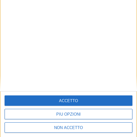
NOTIZIE E INTERVISTE IN EVIDENZA
7 LUGLIO 2022
Nei primi sei mesi del 2022 i lettori di SUPPLY
CHAIN ITALY sono cresciuti del 50%
ACCETTO
PIÙ OPZIONI
NON ACCETTO
LE ALTRE NEWS
LE ALTRE NEWS