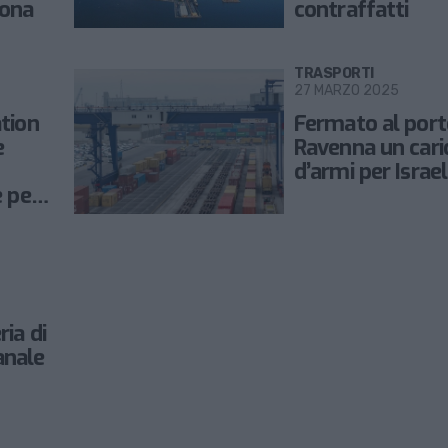
cona
contraffatti
TRASPORTI
27 MARZO 2025
tion
Fermato al port
e
Ravenna un cari
d’armi per Israe
e per
ia di
anale