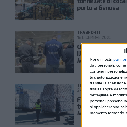
tonnellate di cocai
porto a Genova
TRASPORTI
18 DICEMBRE 2025
Oltre 18mila farma
I
illegali sequestrati
Malpensa
Noi e i nostri
partner
dati personali, come 
contenuti personalizz
tua autorizzazione no
tramite la scansione d
TRASPORTI
finalità sopra descri
24 SETTEMBRE 2025
dettagliate e modific
Farmaci e insettici
personali possono non
tossici sequestrati
si applicheranno sol
Malpensa
momento tornando su 