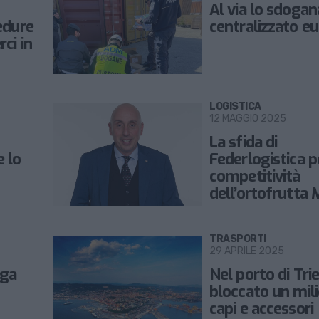
Al via lo sdog
edure
centralizzato e
ci in
LOGISTICA
12 MAGGIO 2025
La sfida di
 lo
Federlogistica p
competitività
dell’ortofrutta 
Italy attraverso
digitalizzazione
TRASPORTI
29 APRILE 2025
oga
Nel porto di Tri
bloccato un mili
capi e accessori