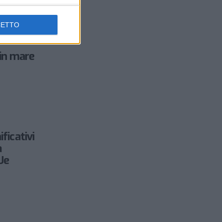
CETTO
in mare
ificativi
a
Ue