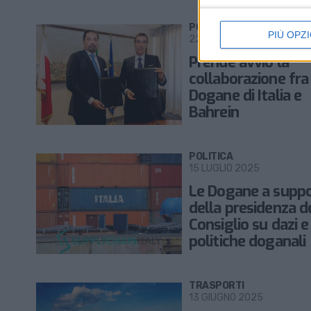
POLITICA
PIÙ OPZI
22 SETTEMBRE 2025
Prende avvio la
collaborazione fra 
Dogane di Italia e
Bahrein
POLITICA
15 LUGLIO 2025
Le Dogane a supp
della presidenza d
Consiglio su dazi e
politiche doganali
TRASPORTI
13 GIUGNO 2025