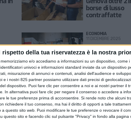
na in
Genova oltre 21
borse di lusso
contraffatte
ECONOMIA
11 DICEMBRE 2025
ci
In un emendam
l rispetto della tua riservatezza è la nostra prior
 a
alla Finanziaria l
per le spedizioni
memorizziamo e/o accediamo a informazioni su un dispositivo, come i c
identificatori univoci e informazioni standard inviate da un dispositivo 
pacchi fino a 15
ati, misurazione di annunci e contenuti, analisi dell'audience e sviluppo 
i e i nostri 825 partner possiamo utilizzare dati precisi di geolocalizzaz
el dispositivo. Puoi fare clic per consentire a noi e ai nostri partner il 
SERVIZI & FORNITORI
tte. In alternativa puoi fare clic per negare il consenso o accedere a inf
24 SETTEMBRE 2025
are le tue preferenze prima di acconsentire.
Si rende noto che alcuni tr
di
Nuove nomine tr
 richiedere il tuo consenso, ma hai il diritto di opporti a tale trattame
 a
tra i dirigenti di
o a questo sito web. Puoi modificare le tue preferenze o revocare il con
fascia delle Do
questo sito e facendo clic sul pulsante "Privacy" in fondo alla pagina