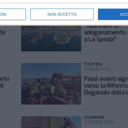
LOGISTICA
ONI
NON ACCETTO
AC
7 AGOSTO 2025
“Rilanciare lo
le
sdoganamento 
a La Spezia”
POLITICA
1 LUGLIO 2025
orto
Passi avanti sign
el
verso la Riform
Doganale della 
ECONOMIA
11 GIUGNO 2025