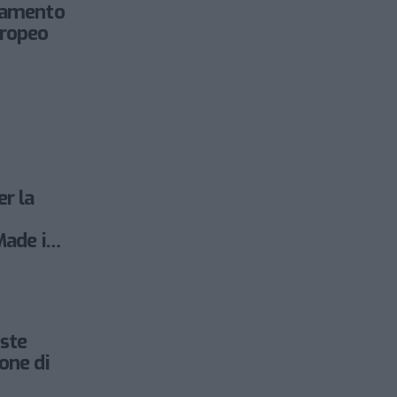
anamento
uropeo
er la
Made in
 la
este
one di