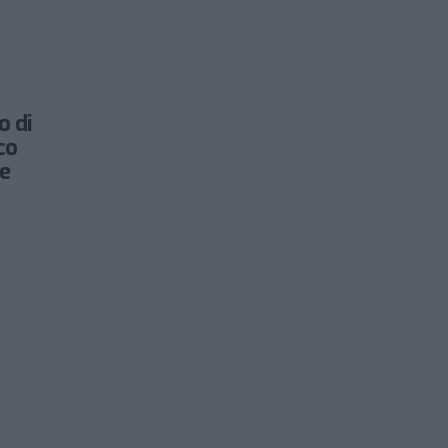
o di
co
le