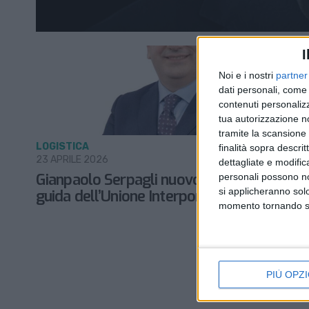
I
Noi e i nostri
partner
dati personali, come 
contenuti personalizz
tua autorizzazione no
tramite la scansione d
LOGISTICA
finalità sopra descri
23 APRILE 2026
dettagliate e modific
Gianpaolo Serpagli nuovo presidente alla
personali possono non
si applicheranno sol
guida dell’Unione Interporti Riuniti
momento tornando su 
PIÙ OPZI