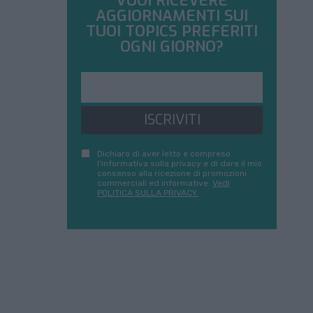
VUOI RICEVERE
AGGIORNAMENTI SUI
TUOI TOPICS PREFERITI
OGNI GIORNO?
ISCRIVITI
Dichiaro di aver letto e compreso
l'informativa sulla privacy e di dare il mio
consenso alla ricezione di promozioni
commerciali ed informative.
Vedi
POLITICA SULLA PRIVACY.