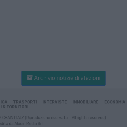
Archivio notizie di elezioni
TICA
TRASPORTI
INTERVISTE
IMMOBILIARE
ECONOMIA
I & FORNITORI
CHAIN ITALY (Riproduzione riservata – All rights reserved)
dita da Alocin Media Srl