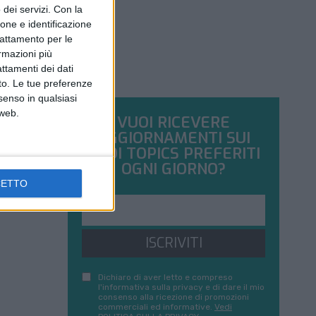
dei servizi.
Con la
ione e identificazione
trattamento per le
ormazioni più
attamenti dei dati
nto. Le tue preferenze
senso in qualsiasi
 web.
VUOI RICEVERE
AGGIORNAMENTI SUI
TUOI TOPICS PREFERITI
OGNI GIORNO?
CETTO
ISCRIVITI
Dichiaro di aver letto e compreso
l'informativa sulla privacy e di dare il mio
consenso alla ricezione di promozioni
commerciali ed informative.
Vedi