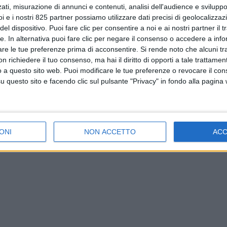
ati, misurazione di annunci e contenuti, analisi dell'audience e sviluppo 
i e i nostri 825 partner possiamo utilizzare dati precisi di geolocalizzaz
el dispositivo. Puoi fare clic per consentire a noi e ai nostri partner il 
tte. In alternativa puoi fare clic per negare il consenso o accedere a inf
are le tue preferenze prima di acconsentire.
Si rende noto che alcuni tr
 richiedere il tuo consenso, ma hai il diritto di opporti a tale trattame
o a questo sito web. Puoi modificare le tue preferenze o revocare il con
questo sito e facendo clic sul pulsante "Privacy" in fondo alla pagina
ONI
NON ACCETTO
AC