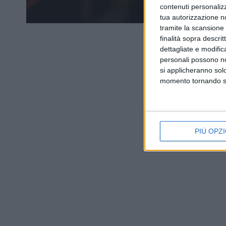
contenuti personalizz
tua autorizzazione no
tramite la scansione d
finalità sopra descri
dettagliate e modific
personali possono non
si applicheranno sol
momento tornando su 
PIÙ OPZI