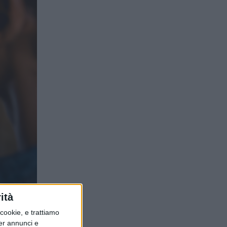
ità
ookie, e trattiamo
per annunci e