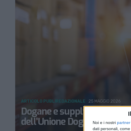
ARTICOLO PUBLIREDAZIONALE
25 MAGGIO 2026
Dogane e supply chain: cos
I
dell’Unione Doganale
Noi e i nostri
partner
dati personali, come 