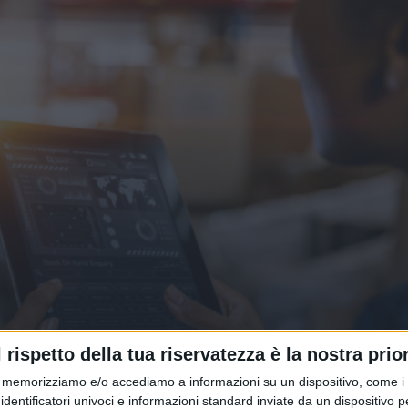
a cambia davvero con la Riforma
l rispetto della tua riservatezza è la nostra prior
memorizziamo e/o accediamo a informazioni su un dispositivo, come i c
identificatori univoci e informazioni standard inviate da un dispositivo 