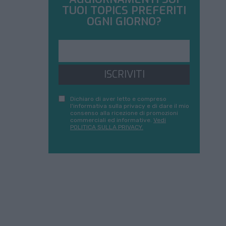
TUOI TOPICS PREFERITI
OGNI GIORNO?
ISCRIVITI
Dichiaro di aver letto e compreso
l'informativa sulla privacy e di dare il mio
consenso alla ricezione di promozioni
commerciali ed informative.
Vedi
POLITICA SULLA PRIVACY.