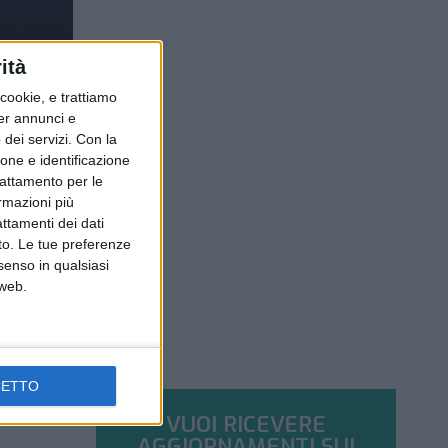
ità
ookie, e trattiamo
per annunci e
dei servizi.
Con la
ione e identificazione
trattamento per le
ormazioni più
attamenti dei dati
nto. Le tue preferenze
senso in qualsiasi
 web.
CETTO
VUOI RICEVERE
AGGIORNAMENTI SUI