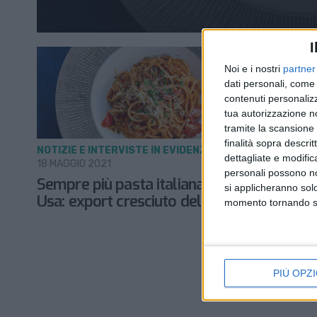
I
Noi e i nostri
partner
dati personali, come 
contenuti personalizz
tua autorizzazione no
tramite la scansione d
finalità sopra descri
NOTIZIE E INTERVISTE IN EVIDENZA
dettagliate e modific
18 MAGGIO 2021
personali possono non
Sempre più pasta italiana sulle tavole
si applicheranno sol
Usa: export cresciuto del 40% nel 2020
momento tornando su 
PIÙ OPZI