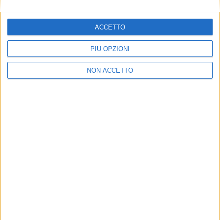
ACCETTO
PIÙ OPZIONI
NON ACCETTO
NOTIZIE E INTERVISTE IN EVIDENZA
4 NOVEMBRE 2020
Marr inserisce nella sua flotta veicoli a Gnl
VUOI RICEVERE AGGIORNAMENTI SUI
TUOI TOPICS PREFERITI OGNI
GIORNO?