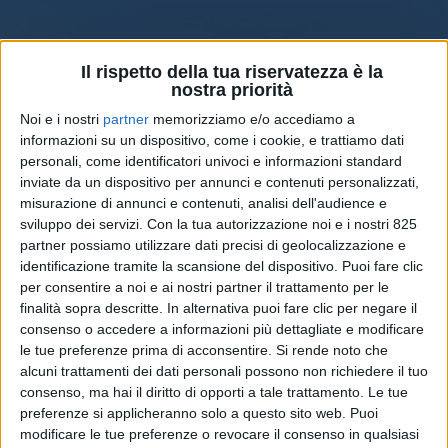
Il rispetto della tua riservatezza è la
nostra priorità
Noi e i nostri
partner
memorizziamo e/o accediamo a
informazioni su un dispositivo, come i cookie, e trattiamo dati
personali, come identificatori univoci e informazioni standard
inviate da un dispositivo per annunci e contenuti personalizzati,
misurazione di annunci e contenuti, analisi dell'audience e
sviluppo dei servizi.
Con la tua autorizzazione noi e i nostri 825
TRASPORTI
3 LUGLIO 2026
partner possiamo utilizzare dati precisi di geolocalizzazione e
Laghezza cresce nei trasporti
identificazione tramite la scansione del dispositivo. Puoi fare clic
stradali con 26 nuovi mezzi
per consentire a noi e ai nostri partner il trattamento per le
finalità sopra descritte. In alternativa puoi fare clic per negare il
consenso o accedere a informazioni più dettagliate e modificare
le tue preferenze prima di acconsentire.
Si rende noto che
alcuni trattamenti dei dati personali possono non richiedere il tuo
consenso, ma hai il diritto di opporti a tale trattamento. Le tue
preferenze si applicheranno solo a questo sito web. Puoi
modificare le tue preferenze o revocare il consenso in qualsiasi