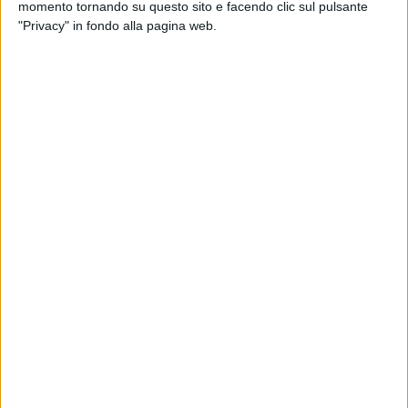
momento tornando su questo sito e facendo clic sul pulsante
"Privacy" in fondo alla pagina web.
LOGISTICA
30 AGOSTO 2024
Rinnovata la partnership pluriennale tra Dhl e
Formula 1
TRASPORTI