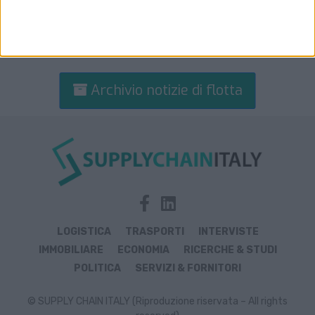
Archivio notizie di flotta
LOGISTICA
TRASPORTI
INTERVISTE
IMMOBILIARE
ECONOMIA
RICERCHE & STUDI
POLITICA
SERVIZI & FORNITORI
© SUPPLY CHAIN ITALY (Riproduzione riservata – All rights