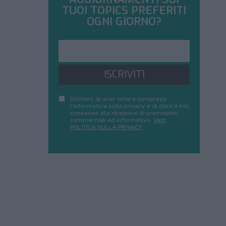
TUOI TOPICS PREFERITI
OGNI GIORNO?
ISCRIVITI
Dichiaro di aver letto e compreso
l'informativa sulla privacy e di dare il mio
consenso alla ricezione di promozioni
commerciali ed informative.
Vedi
POLITICA SULLA PRIVACY.