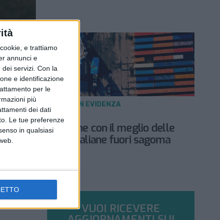
ità
ookie, e trattiamo
per annunci e
dei servizi.
Con la
ione e identificazione
trattamento per le
ormazioni più
NOTIZIE E INTERVISTE IN EVIDENZA
attamenti dei dati
22 OTTOBRE 2021
nto. Le tue preferenze
Inserto di 64 pagine con il meglio delle
senso in qualsiasi
spedizioni merci italiane fuori sagoma
 web.
CETTO
VUOI RICEVERE
AGGIORNAMENTI SUI