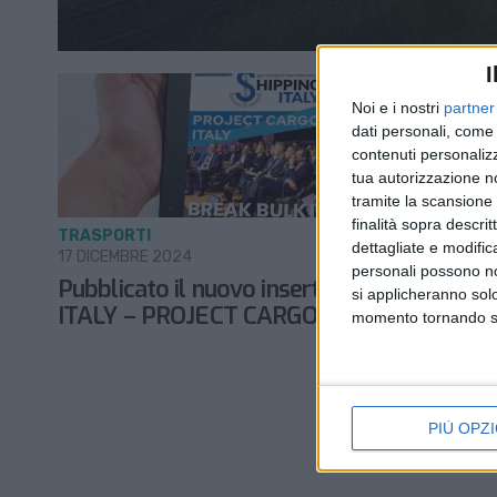
I
Noi e i nostri
partner
dati personali, come 
contenuti personalizz
tua autorizzazione no
tramite la scansione d
finalità sopra descri
TRASPORTI
dettagliate e modific
17 DICEMBRE 2024
personali possono non
Pubblicato il nuovo inserto BREAK BULK
si applicheranno sol
ITALY – PROJECT CARGO ITALY
momento tornando su 
PIÙ OPZI