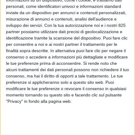
personali, come identificatori univoci e informazioni standard
inviate da un dispositivo per annunci e contenuti personalizzati,
misurazione di annunci e contenuti, analisi dell'audience e
sviluppo dei servizi.
Con la tua autorizzazione noi e i nostri 825
partner possiamo utilizzare dati precisi di geolocalizzazione e
identificazione tramite la scansione del dispositivo. Puoi fare clic
per consentire a noi e ai nostri partner il trattamento per le
finalità sopra descritte. In alternativa puoi fare clic per negare il
consenso o accedere a informazioni più dettagliate e modificare
LOGISTICA
1 APRILE 2026
le tue preferenze prima di acconsentire.
Si rende noto che
Gofo avvia le operazioni nel
alcuni trattamenti dei dati personali possono non richiedere il tuo
nuovo centro di smistamento
consenso, ma hai il diritto di opporti a tale trattamento. Le tue
preferenze si applicheranno solo a questo sito web. Puoi
di Roma
modificare le tue preferenze o revocare il consenso in qualsiasi
momento tornando su questo sito e facendo clic sul pulsante
"Privacy" in fondo alla pagina web.