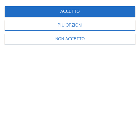
ISCRIVITI
ACCETTO
Dichiaro di aver letto e compreso l'informativa sulla privacy e
di dare il mio consenso alla ricezione di promozioni commerciali
PIÙ OPZIONI
ed informative.
Vedi POLITICA SULLA PRIVACY.
NON ACCETTO