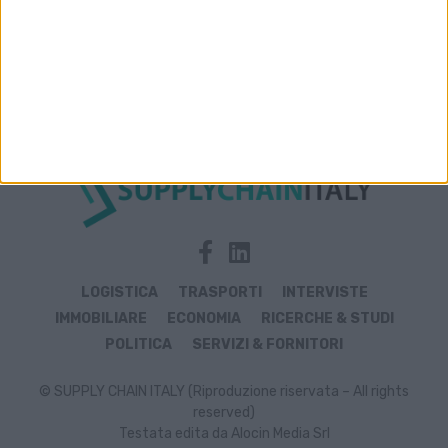
Archivio notizie di Gofo
LOGISTICA
TRASPORTI
INTERVISTE
IMMOBILIARE
ECONOMIA
RICERCHE & STUDI
POLITICA
SERVIZI & FORNITORI
© SUPPLY CHAIN ITALY (Riproduzione riservata – All rights
reserved)
Testata edita da Alocin Media Srl