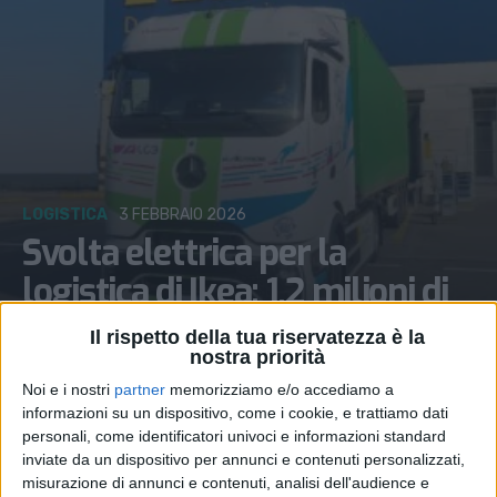
LOGISTICA
3 FEBBRAIO 2026
Svolta elettrica per la
logistica di Ikea: 1,2 milioni di
km a zero emissioni
Il rispetto della tua riservatezza è la
nostra priorità
Noi e i nostri
partner
memorizziamo e/o accediamo a
informazioni su un dispositivo, come i cookie, e trattiamo dati
personali, come identificatori univoci e informazioni standard
inviate da un dispositivo per annunci e contenuti personalizzati,
misurazione di annunci e contenuti, analisi dell'audience e