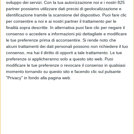
sviluppo dei servizi.
Con la tua autorizzazione noi e i nostri 825
partner possiamo utilizzare dati precisi di geolocalizzazione e
identificazione tramite la scansione del dispositivo. Puoi fare clic
per consentire a noi e ai nostri partner il trattamento per le
finalità sopra descritte. In alternativa puoi fare clic per negare il
consenso o accedere a informazioni più dettagliate e modificare
TRASPORTI
le tue preferenze prima di acconsentire.
Si rende noto che
13 GENNAIO 2026
alcuni trattamenti dei dati personali possono non richiedere il tuo
Ikea avvia i primi trasporti ‘elettrici’ a lungo
consenso, ma hai il diritto di opporti a tale trattamento. Le tue
raggio con Codognotto
preferenze si applicheranno solo a questo sito web. Puoi
modificare le tue preferenze o revocare il consenso in qualsiasi
momento tornando su questo sito e facendo clic sul pulsante
"Privacy" in fondo alla pagina web.
TRASPORTI