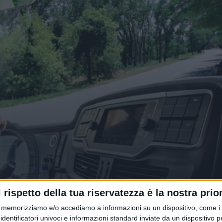
perimento di personale del settore
l rispetto della tua riservatezza è la nostra prior
memorizziamo e/o accediamo a informazioni su un dispositivo, come i c
identificatori univoci e informazioni standard inviate da un dispositivo 