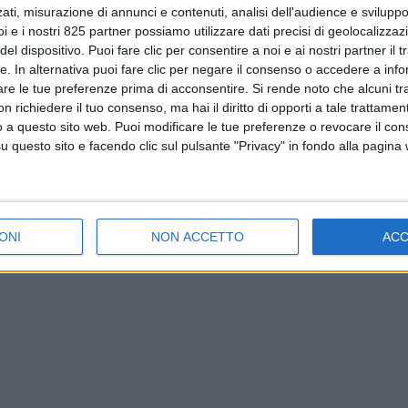
ati, misurazione di annunci e contenuti, analisi dell'audience e sviluppo 
i e i nostri 825 partner possiamo utilizzare dati precisi di geolocalizzaz
el dispositivo. Puoi fare clic per consentire a noi e ai nostri partner il 
tte. In alternativa puoi fare clic per negare il consenso o accedere a inf
are le tue preferenze prima di acconsentire.
Si rende noto che alcuni tr
 richiedere il tuo consenso, ma hai il diritto di opporti a tale trattame
o a questo sito web. Puoi modificare le tue preferenze o revocare il con
questo sito e facendo clic sul pulsante "Privacy" in fondo alla pagina
ONI
NON ACCETTO
AC