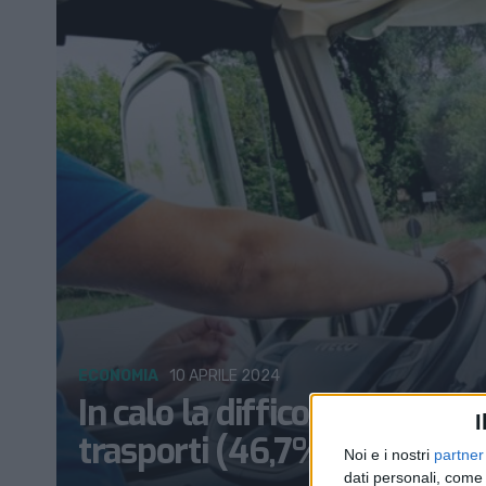
ECONOMIA
10 APRILE 2024
In calo la difficoltà nel re
I
trasporti (46,7%)
Noi e i nostri
partner
dati personali, come 