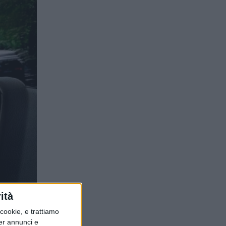
ità
ookie, e trattiamo
per annunci e