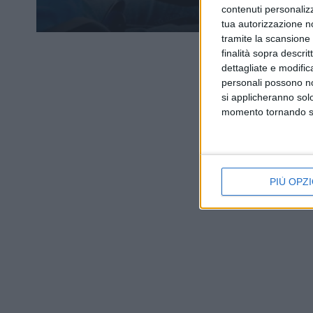
contenuti personalizz
tua autorizzazione no
tramite la scansione d
finalità sopra descri
dettagliate e modific
personali possono non
si applicheranno sol
momento tornando su 
PIÙ OPZI