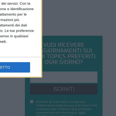
dei servizi.
Con la
ione e identificazione
trattamento per le
ormazioni più
attamenti dei dati
nto. Le tue preferenze
senso in qualsiasi
 web.
VUOI RICEVERE
AGGIORNAMENTI SUI
TUOI TOPICS PREFERITI
OGNI GIORNO?
CETTO
ISCRIVITI
Dichiaro di aver letto e compreso
l'informativa sulla privacy e di dare il mio
consenso alla ricezione di promozioni
commerciali ed informative.
Vedi