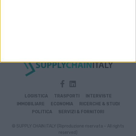
Archivio notizie di inserto
LOGISTICA
TRASPORTI
INTERVISTE
IMMOBILIARE
ECONOMIA
RICERCHE & STUDI
POLITICA
SERVIZI & FORNITORI
© SUPPLY CHAIN ITALY (Riproduzione riservata – All rights
reserved)