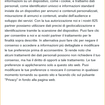
informazioni su un dispositivo, come i cookie, e trattiamo dati
personali, come identificatori univoci e informazioni standard
inviate da un dispositivo per annunci e contenuti personalizzati,
misurazione di annunci e contenuti, analisi dell'audience e
sviluppo dei servizi.
Con la tua autorizzazione noi e i nostri 825
partner possiamo utilizzare dati precisi di geolocalizzazione e
identificazione tramite la scansione del dispositivo. Puoi fare clic
per consentire a noi e ai nostri partner il trattamento per le
finalità sopra descritte. In alternativa puoi fare clic per negare il
consenso o accedere a informazioni più dettagliate e modificare
LE ALTRE NEWS
10 APRILE 2023
le tue preferenze prima di acconsentire.
Si rende noto che
In arrivo un nuovo inserto
alcuni trattamenti dei dati personali possono non richiedere il tuo
dedicato alla fiera Transport
consenso, ma hai il diritto di opporti a tale trattamento. Le tue
preferenze si applicheranno solo a questo sito web. Puoi
Logistic
modificare le tue preferenze o revocare il consenso in qualsiasi
momento tornando su questo sito e facendo clic sul pulsante
"Privacy" in fondo alla pagina web.