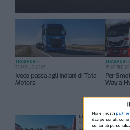
TRASPORTI
TRASPORTI
30 LUGLIO 2025
15 APRILE 2
Iveco passa agli indiani di Tata
Per Smet
Motors
Way a Hv
I
Noi e i nostri
partner
LE ALTRE NEWS
dati personali, come 
6 LUGLIO 2023
contenuti personalizz