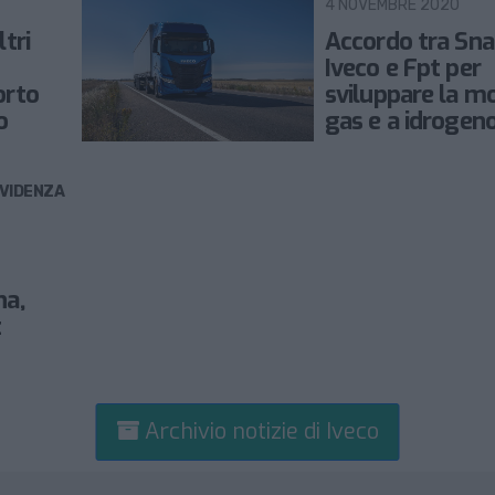
4 NOVEMBRE 2020
ltri
Accordo tra Sn
Iveco e Fpt per
orto
sviluppare la mo
o
gas e a idrogen
EVIDENZA
na,
t
Archivio notizie di Iveco