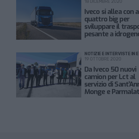
18 DICEMBRE 2020
Iveco si allea con a
quattro big per
sviluppare il trasp
pesante a idrogen
NOTIZIE E INTERVISTE IN 
19 OTTOBRE 2020
Da Iveco 50 nuovi
camion per Lct al
servizio di Sant’An
Monge e Parmala