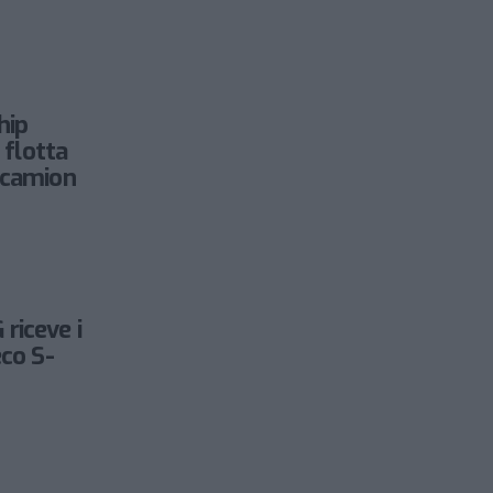
hip
a flotta
 camion
riceve i
eco S-