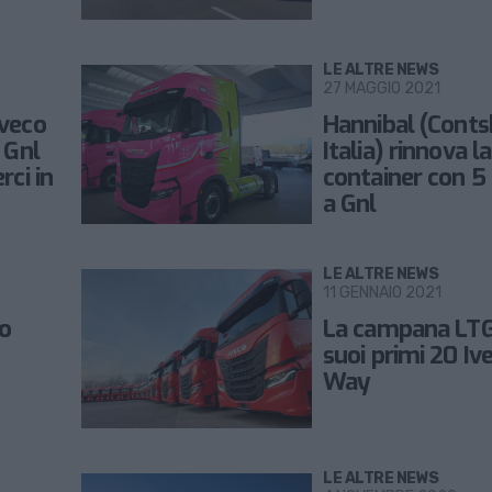
LE ALTRE NEWS
27 MAGGIO 2021
Iveco
Hannibal (Conts
 Gnl
Italia) rinnova l
rci in
container con 5
a Gnl
LE ALTRE NEWS
11 GENNAIO 2021
no
La campana LTG 
suoi primi 20 Iv
Way
LE ALTRE NEWS