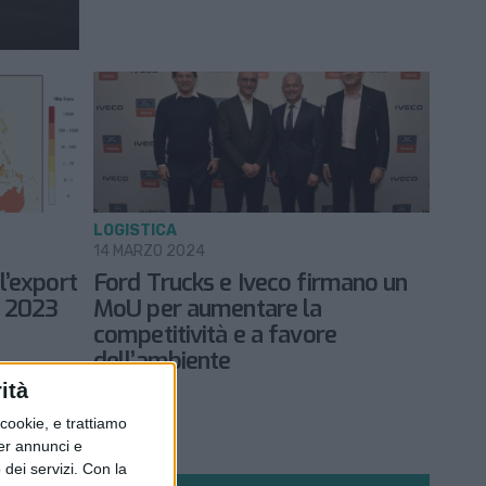
LOGISTICA
14 MARZO 2024
l’export
Ford Trucks e Iveco firmano un
l 2023
MoU per aumentare la
competitività e a favore
dell’ambiente
ità
ookie, e trattiamo
per annunci e
dei servizi.
Con la