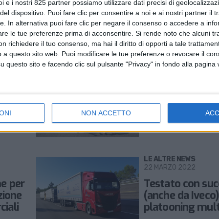
Iveco entra nell’
i e i nostri 825 partner possiamo utilizzare dati precisi di geolocalizzaz
o) si
Blue Energy
el dispositivo. Puoi fare clic per consentire a noi e ai nostri partner il 
Commercial Veh
tte. In alternativa puoi fare clic per negare il consenso o accedere a inf
are le tue preferenze prima di acconsentire.
Si rende noto che alcuni tr
Private
 richiedere il tuo consenso, ma hai il diritto di opporti a tale trattame
o a questo sito web. Puoi modificare le tue preferenze o revocare il con
questo sito e facendo clic sul pulsante "Privacy" in fondo alla pagina
LE ALTRE NEWS
25 AGOSTO 2022
tico
Aumenta la flot
Smet di 40 Ivec
ONI
NON ACCETTO
AC
n tre
Way Lng aliment
biometano
LE ALTRE NEWS
22 MARZO 2022
me per
Testato con su
zione
(anche da Iveco) 
ciali
platooning mult