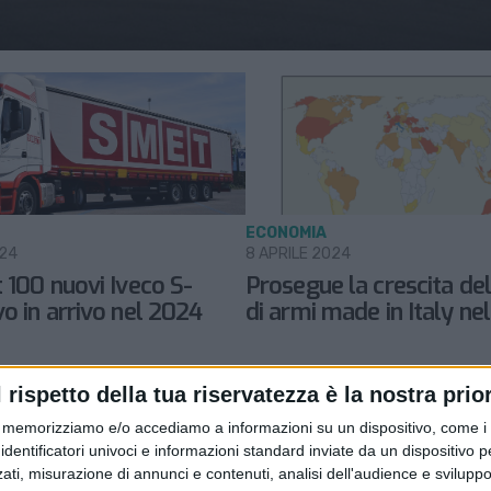
ECONOMIA
024
8 APRILE 2024
 100 nuovi Iveco S-
Prosegue la crescita del
o in arrivo nel 2024
di armi made in Italy ne
l rispetto della tua riservatezza è la nostra prior
memorizziamo e/o accediamo a informazioni su un dispositivo, come i c
LE ALTRE NEWS
identificatori univoci e informazioni standard inviate da un dispositivo 
28 SETTEMBRE 2022
ati, misurazione di annunci e contenuti, analisi dell'audience e sviluppo 