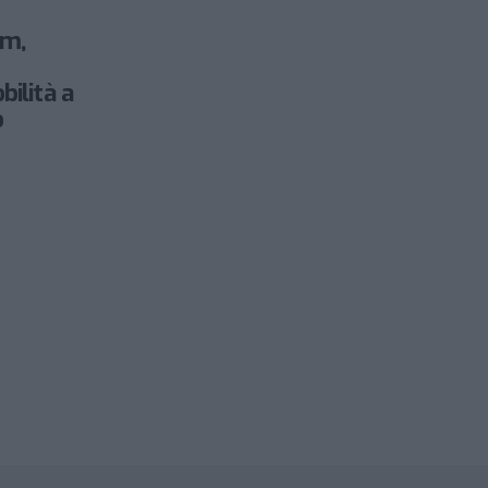
am,
bilità a
o