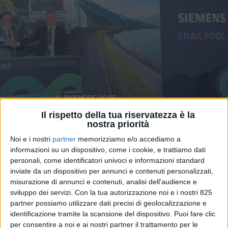
LOGISTICA
10 DICEMBRE 2025
All’interporto di Verona un
Il rispetto della tua riservatezza è la
nostra priorità
polo open access per la
Noi e i nostri
partner
memorizziamo e/o accediamo a
manutenzione di locomotori
informazioni su un dispositivo, come i cookie, e trattiamo dati
personali, come identificatori univoci e informazioni standard
inviate da un dispositivo per annunci e contenuti personalizzati,
misurazione di annunci e contenuti, analisi dell'audience e
sviluppo dei servizi.
Con la tua autorizzazione noi e i nostri 825
partner possiamo utilizzare dati precisi di geolocalizzazione e
identificazione tramite la scansione del dispositivo. Puoi fare clic
per consentire a noi e ai nostri partner il trattamento per le