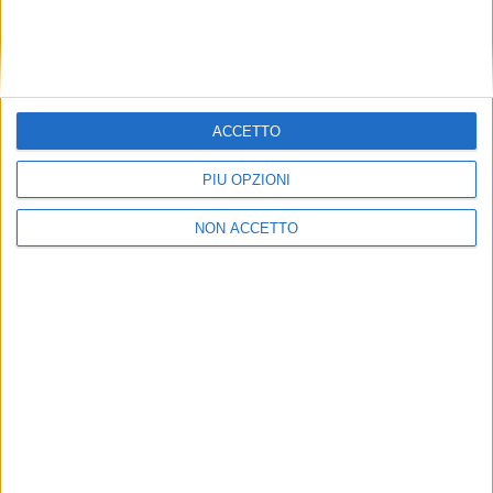
Nuovi locomotori Cz Loko
Gts potenzia il servizio
per Evm Rail e Db Cargo
Bologna – Zeebrugge e
Italia
ordina 54 carri
ACCETTO
PIÙ OPZIONI
NON ACCETTO
TRASPORTI
LE ALTRE NEWS
1 SETTEMBRE 2023
11 MAGGIO 2023
Via libera da Bruxelles ai
Mercitalia ordina 40
contributi del fondo
locomotori a sostegno
complementare per
dell’export italiano sul
rinnovare carri e locomotori
corridoio Reno – Alpi
ferroviari