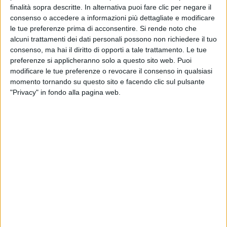
finalità sopra descritte. In alternativa puoi fare clic per negare il
consenso o accedere a informazioni più dettagliate e modificare
le tue preferenze prima di acconsentire.
Si rende noto che
alcuni trattamenti dei dati personali possono non richiedere il tuo
consenso, ma hai il diritto di opporti a tale trattamento. Le tue
preferenze si applicheranno solo a questo sito web. Puoi
TRASPORTI
modificare le tue preferenze o revocare il consenso in qualsiasi
27 AGOSTO 2025
momento tornando su questo sito e facendo clic sul pulsante
In corso l’adeguamento di 60 locomotori di
"Privacy" in fondo alla pagina web.
Mercitalia Rail al sistema Ertms
TRASPORTI