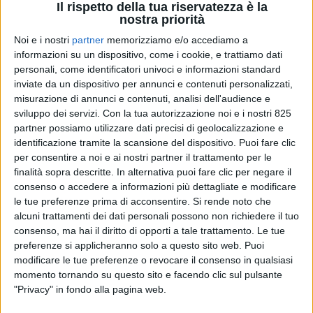
Il rispetto della tua riservatezza è la
nostra priorità
Noi e i nostri
partner
memorizziamo e/o accediamo a
informazioni su un dispositivo, come i cookie, e trattiamo dati
personali, come identificatori univoci e informazioni standard
inviate da un dispositivo per annunci e contenuti personalizzati,
LOGISTICA
misurazione di annunci e contenuti, analisi dell'audience e
24 FEBBRAIO 2025
sviluppo dei servizi.
Con la tua autorizzazione noi e i nostri 825
Risolta anche grazie al supporto della
partner possiamo utilizzare dati precisi di geolocalizzazione e
committenza la vertenza Lgt Italia
identificazione tramite la scansione del dispositivo. Puoi fare clic
per consentire a noi e ai nostri partner il trattamento per le
finalità sopra descritte. In alternativa puoi fare clic per negare il
consenso o accedere a informazioni più dettagliate e modificare
le tue preferenze prima di acconsentire.
Si rende noto che
alcuni trattamenti dei dati personali possono non richiedere il tuo
consenso, ma hai il diritto di opporti a tale trattamento. Le tue
preferenze si applicheranno solo a questo sito web. Puoi
modificare le tue preferenze o revocare il consenso in qualsiasi
momento tornando su questo sito e facendo clic sul pulsante
"Privacy" in fondo alla pagina web.
TRASPORTI