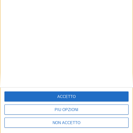
TUOI TOPICS PREFERITI OGNI
GIORNO?
ISCRIVITI
Dichiaro di aver letto e compreso l'informativa sulla privacy e
di dare il mio consenso alla ricezione di promozioni commerciali
ed informative.
Vedi POLITICA SULLA PRIVACY.
ACCETTO
PIÙ OPZIONI
NON ACCETTO