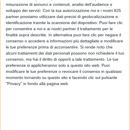
misurazione di annunci e contenuti, analisi dell'audience e
sviluppo dei servizi.
Con la tua autorizzazione noi e i nostri 825
partner possiamo utilizzare dati precisi di geolocalizzazione e
identificazione tramite la scansione del dispositivo. Puoi fare clic
per consentire a noi e ai nostri partner il trattamento per le
finalità sopra descritte. In alternativa puoi fare clic per negare il
consenso o accedere a informazioni più dettagliate e modificare
LE ALTRE NEWS
1 APRILE 2021
le tue preferenze prima di acconsentire.
Si rende noto che
E’ in arrivo la prima
alcuni trattamenti dei dati personali possono non richiedere il tuo
consenso, ma hai il diritto di opporti a tale trattamento. Le tue
newsletter espressamente
preferenze si applicheranno solo a questo sito web. Puoi
modificare le tue preferenze o revocare il consenso in qualsiasi
rivolta ai direttori della
momento tornando su questo sito e facendo clic sul pulsante
logistica
"Privacy" in fondo alla pagina web.
VUOI RICEVERE AGGIORNAMENTI SUI