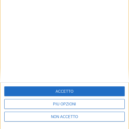
LE ALTRE NEWS
21 APRILE 2022
Inaugurato il nuovo ampliamento
dell’headquarter di Bomi in Lombardia
ACCETTO
PIÙ OPZIONI
NON ACCETTO
NOTIZIE E INTERVISTE IN EVIDENZA
NOTIZIE E INTERVISTE IN EVIDENZA
19 OTTOBRE 2021
1 APRILE 2021