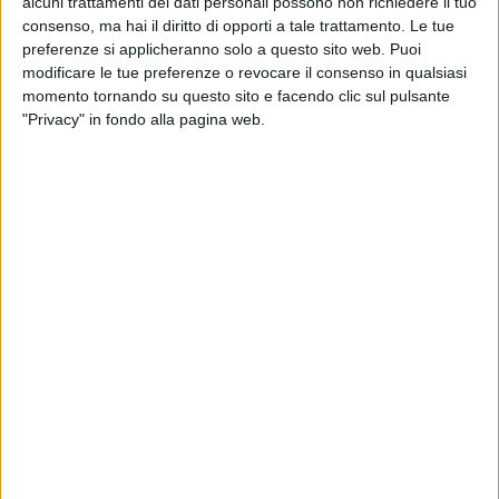
alcuni trattamenti dei dati personali possono non richiedere il tuo
consenso, ma hai il diritto di opporti a tale trattamento. Le tue
preferenze si applicheranno solo a questo sito web. Puoi
modificare le tue preferenze o revocare il consenso in qualsiasi
momento tornando su questo sito e facendo clic sul pulsante
"Privacy" in fondo alla pagina web.
LOGISTICA
2 DICEMBRE 2024
Smantellata a Milano una banda che colpiva i
magazzini della logistica
IMMOBILIARE