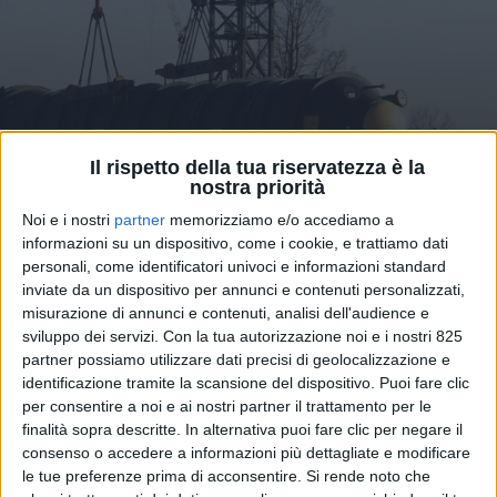
Il rispetto della tua riservatezza è la
nostra priorità
TRASPORTI
7 FEBBRAIO 2025
Noi e i nostri
partner
memorizziamo e/o accediamo a
Agevolazioni amministrative
informazioni su un dispositivo, come i cookie, e trattiamo dati
personali, come identificatori univoci e informazioni standard
e fiscali in arrivo con la Zls
inviate da un dispositivo per annunci e contenuti personalizzati,
misurazione di annunci e contenuti, analisi dell'audience e
Lombarda
sviluppo dei servizi.
Con la tua autorizzazione noi e i nostri 825
partner possiamo utilizzare dati precisi di geolocalizzazione e
identificazione tramite la scansione del dispositivo. Puoi fare clic
per consentire a noi e ai nostri partner il trattamento per le
finalità sopra descritte. In alternativa puoi fare clic per negare il
consenso o accedere a informazioni più dettagliate e modificare
le tue preferenze prima di acconsentire.
Si rende noto che