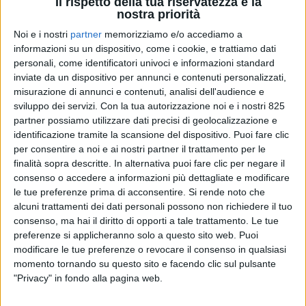
Il rispetto della tua riservatezza è la
nostra priorità
Noi e i nostri
partner
memorizziamo e/o accediamo a
informazioni su un dispositivo, come i cookie, e trattiamo dati
personali, come identificatori univoci e informazioni standard
inviate da un dispositivo per annunci e contenuti personalizzati,
LOGISTICA
misurazione di annunci e contenuti, analisi dell'audience e
8 GIUGNO 2026
sviluppo dei servizi.
Con la tua autorizzazione noi e i nostri 825
Conad Adriatico avrà un nuovo polo logistico
partner possiamo utilizzare dati precisi di geolocalizzazione e
nelle Marche
identificazione tramite la scansione del dispositivo. Puoi fare clic
per consentire a noi e ai nostri partner il trattamento per le
finalità sopra descritte. In alternativa puoi fare clic per negare il
consenso o accedere a informazioni più dettagliate e modificare
le tue preferenze prima di acconsentire.
Si rende noto che
alcuni trattamenti dei dati personali possono non richiedere il tuo
consenso, ma hai il diritto di opporti a tale trattamento. Le tue
preferenze si applicheranno solo a questo sito web. Puoi
modificare le tue preferenze o revocare il consenso in qualsiasi
momento tornando su questo sito e facendo clic sul pulsante
"Privacy" in fondo alla pagina web.
IMMOBILIARE