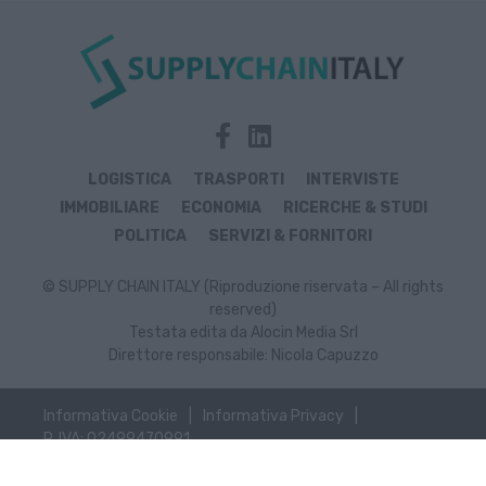
LOGISTICA
TRASPORTI
INTERVISTE
IMMOBILIARE
ECONOMIA
RICERCHE & STUDI
POLITICA
SERVIZI & FORNITORI
© SUPPLY CHAIN ITALY (Riproduzione riservata – All rights
reserved)
Testata edita da Alocin Media Srl
Direttore responsabile: Nicola Capuzzo
Informativa Cookie
Informativa Privacy
P. IVA: 02499470991