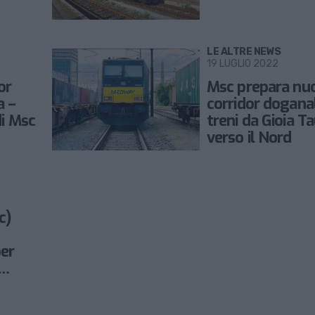
LE ALTRE NEWS
19 LUGLIO 2022
or
Msc prepara nuo
a –
corridor doganal
di Msc
treni da Gioia T
verso il Nord
c)
per