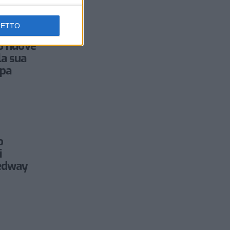
CETTO
15 nuove
la sua
pa
o
i
edway