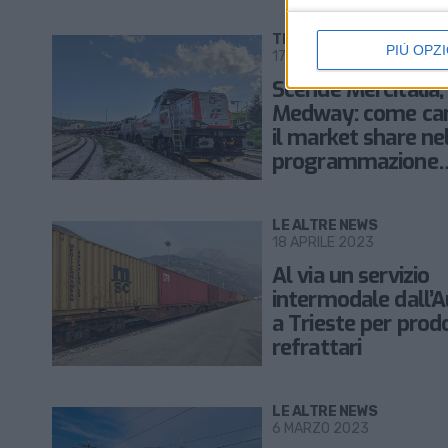
TRASPORTI
PIÙ OPZI
17 OTTOBRE 2023
Scende Mercitalia,
Medway: come ca
il market share ne
programmazione
dell’offerta ferrovi
merci
LE ALTRE NEWS
18 APRILE 2023
Al via un servizio
intermodale dall’A
a Trieste per prodo
refrattari
LE ALTRE NEWS
6 MARZO 2023