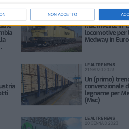
TRASPORTI
ONI
NON ACCETTO
AC
26 LUGLIO 2023
 sale
Msc investe in 
mbia
locomotive per 
lla
Medway in Euro
aria
LE ALTRE NEWS
21 MARZO 2023
Un (primo) tren
ustria
convenzionale d
tti
legname per M
(Msc)
LE ALTRE NEWS
20 GENNAIO 2023