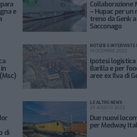
para
Collaborazione
agna e
– Hupac per un
a
treno da Genk a
Sacconago
NOTIZIE E INTERVISTE 
14 DICEMBRE 2022
ica
Ipotesi logistica
in
Barilla e per foo
 (Msc)
aree ex Ilva di 
LE ALTRE NEWS
29 AGOSTO 2022
dor
Due nuovi locom
per Medway Ital
o di