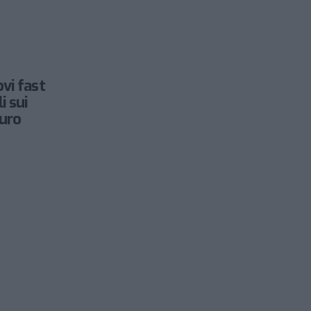
vi fast
i sui
auro