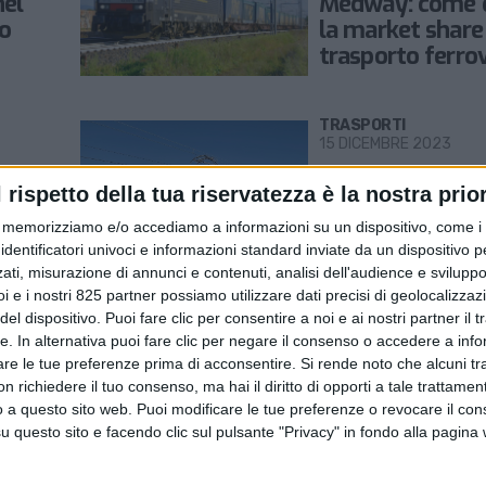
nel
Medway: come 
io
la market share
trasporto ferrov
merci
TRASPORTI
15 DICEMBRE 2023
elera
Medway nel me
l rispetto della tua riservatezza è la nostra prior
% nel
francese dal 20
8 locomotori
memorizziamo e/o accediamo a informazioni su un dispositivo, come i c
identificatori univoci e informazioni standard inviate da un dispositivo 
ati, misurazione di annunci e contenuti, analisi dell'audience e sviluppo 
i e i nostri 825 partner possiamo utilizzare dati precisi di geolocalizzaz
el dispositivo. Puoi fare clic per consentire a noi e ai nostri partner il 
TRASPORTI
tte. In alternativa puoi fare clic per negare il consenso o accedere a inf
24 NOVEMBRE 2023
are le tue preferenze prima di acconsentire.
Si rende noto che alcuni tr
tivo
Medway traspor
 richiedere il tuo consenso, ma hai il diritto di opporti a tale trattame
Spagna
treno di tubi in
o a questo sito web. Puoi modificare le tue preferenze o revocare il con
destinato alla S
questo sito e facendo clic sul pulsante "Privacy" in fondo alla pagina