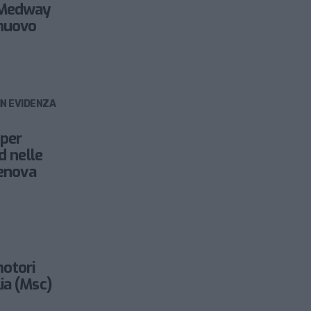
 Medway
 nuovo
IN EVIDENZA
 per
d nelle
Genova
otori
ia (Msc)