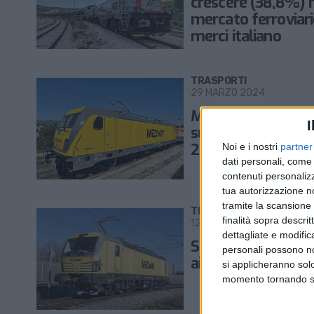
crescere (38,8%) 
mercato ferroviar
merci italiano
TRASPORTI
29 MARZO 2024
Medway (Msc) acc
I
sulla Spagna (+32
2023)
Noi e i nostri
partner
dati personali, come 
contenuti personalizz
tua autorizzazione no
tramite la scansione d
TRASPORTI
finalità sopra descri
12 DICEMBRE 2023
dettagliate e modific
Sostegno governa
personali possono non
ai treni di Msc in 
si applicheranno sol
momento tornando su 