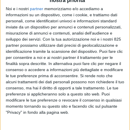
nostra priorità
Noi e i nostri
partner
memorizziamo e/o accediamo a
informazioni su un dispositivo, come i cookie, e trattiamo dati
personali, come identificatori univoci e informazioni standard
inviate da un dispositivo per annunci e contenuti personalizzati,
misurazione di annunci e contenuti, analisi dell'audience e
sviluppo dei servizi.
Con la tua autorizzazione noi e i nostri 825
partner possiamo utilizzare dati precisi di geolocalizzazione e
identificazione tramite la scansione del dispositivo. Puoi fare clic
LOGISTICA
7 LUGLIO 2026
per consentire a noi e ai nostri partner il trattamento per le
Mondadori inaugura il nuovo
finalità sopra descritte. In alternativa puoi fare clic per negare il
consenso o accedere a informazioni più dettagliate e modificare
fulfillment centre di Mantova
le tue preferenze prima di acconsentire.
Si rende noto che
alcuni trattamenti dei dati personali possono non richiedere il tuo
a gestione Kuehne+Nagel
consenso, ma hai il diritto di opporti a tale trattamento. Le tue
preferenze si applicheranno solo a questo sito web. Puoi
modificare le tue preferenze o revocare il consenso in qualsiasi
momento tornando su questo sito e facendo clic sul pulsante
"Privacy" in fondo alla pagina web.