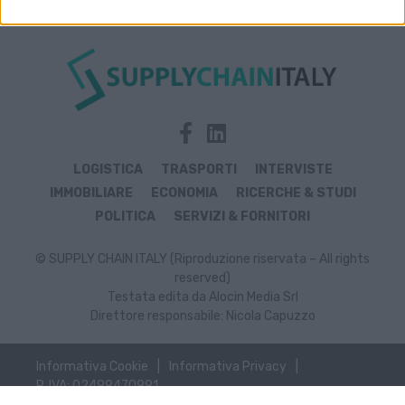
LOGISTICA
TRASPORTI
INTERVISTE
IMMOBILIARE
ECONOMIA
RICERCHE & STUDI
POLITICA
SERVIZI & FORNITORI
© SUPPLY CHAIN ITALY (Riproduzione riservata – All rights
reserved)
Testata edita da Alocin Media Srl
Direttore responsabile: Nicola Capuzzo
Informativa Cookie
Informativa Privacy
P. IVA: 02499470991