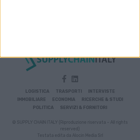
Archivio notizie di packaging
LOGISTICA
TRASPORTI
INTERVISTE
IMMOBILIARE
ECONOMIA
RICERCHE & STUDI
POLITICA
SERVIZI & FORNITORI
© SUPPLY CHAIN ITALY (Riproduzione riservata – All rights
reserved)
Testata edita da Alocin Media Srl