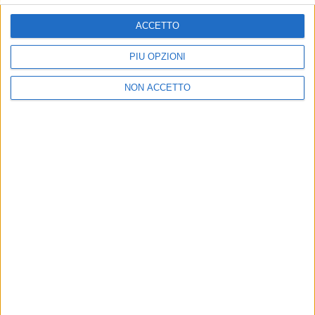
ISCRIVITI
ACCETTO
Dichiaro di aver letto e compreso l'informativa sulla privacy e
di dare il mio consenso alla ricezione di promozioni commerciali
PIÙ OPZIONI
ed informative.
Vedi POLITICA SULLA PRIVACY.
NON ACCETTO