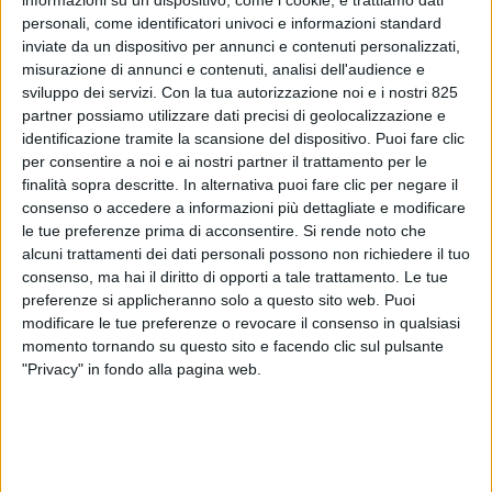
personali, come identificatori univoci e informazioni standard
inviate da un dispositivo per annunci e contenuti personalizzati,
misurazione di annunci e contenuti, analisi dell'audience e
sviluppo dei servizi.
Con la tua autorizzazione noi e i nostri 825
partner possiamo utilizzare dati precisi di geolocalizzazione e
identificazione tramite la scansione del dispositivo. Puoi fare clic
per consentire a noi e ai nostri partner il trattamento per le
finalità sopra descritte. In alternativa puoi fare clic per negare il
consenso o accedere a informazioni più dettagliate e modificare
IMMOBILIARE
14 LUGLIO 2025
le tue preferenze prima di acconsentire.
Si rende noto che
Interamente locato il nuovo
alcuni trattamenti dei dati personali possono non richiedere il tuo
hub logistico Gli Aceri di
consenso, ma hai il diritto di opporti a tale trattamento. Le tue
preferenze si applicheranno solo a questo sito web. Puoi
Trecate
modificare le tue preferenze o revocare il consenso in qualsiasi
momento tornando su questo sito e facendo clic sul pulsante
"Privacy" in fondo alla pagina web.