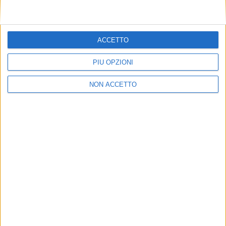
ACCETTO
PIÙ OPZIONI
NON ACCETTO
LE ALTRE NEWS
1 LUGLIO 2021
Inaugurato il nuovo centro di distribuzione di
Mlk Deliveries (Poste Italiane e Milkman) a
Peschiera Borromeo
VUOI RICEVERE AGGIORNAMENTI SUI
TUOI TOPICS PREFERITI OGNI
GIORNO?