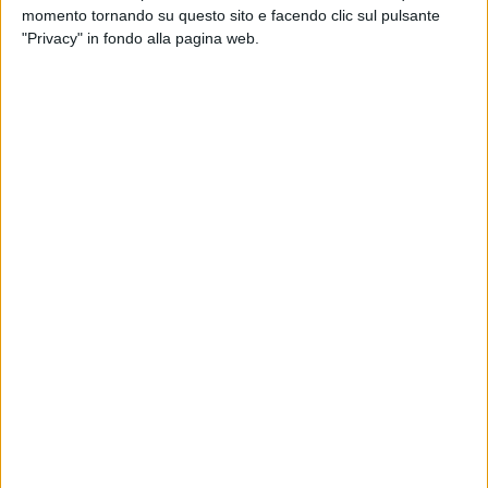
momento tornando su questo sito e facendo clic sul pulsante
"Privacy" in fondo alla pagina web.
LOGISTICA
30 MAGGIO 2024
Amazon Fresh apre un magazzino a
Peschiera Borromeo
LE ALTRE NEWS