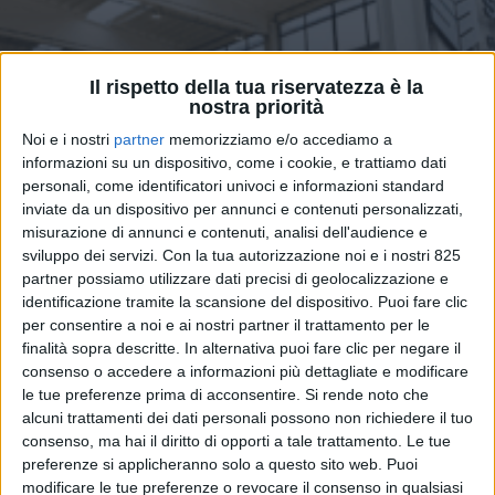
Il rispetto della tua riservatezza è la
nostra priorità
Noi e i nostri
partner
memorizziamo e/o accediamo a
informazioni su un dispositivo, come i cookie, e trattiamo dati
personali, come identificatori univoci e informazioni standard
inviate da un dispositivo per annunci e contenuti personalizzati,
LOGISTICA
6 OTTOBRE 2025
misurazione di annunci e contenuti, analisi dell'audience e
Pronto il nuovo hub di Savino
sviluppo dei servizi.
Con la tua autorizzazione noi e i nostri 825
Del Bene a Peschiera
partner possiamo utilizzare dati precisi di geolocalizzazione e
identificazione tramite la scansione del dispositivo. Puoi fare clic
Borromeo
per consentire a noi e ai nostri partner il trattamento per le
finalità sopra descritte. In alternativa puoi fare clic per negare il
consenso o accedere a informazioni più dettagliate e modificare
le tue preferenze prima di acconsentire.
Si rende noto che
alcuni trattamenti dei dati personali possono non richiedere il tuo
consenso, ma hai il diritto di opporti a tale trattamento. Le tue
preferenze si applicheranno solo a questo sito web. Puoi
modificare le tue preferenze o revocare il consenso in qualsiasi