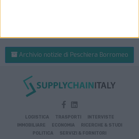
Archivio notizie di Peschiera Borromeo
LOGISTICA
TRASPORTI
INTERVISTE
IMMOBILIARE
ECONOMIA
RICERCHE & STUDI
POLITICA
SERVIZI & FORNITORI