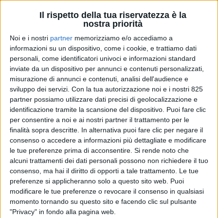
Il rispetto della tua riservatezza è la
nostra priorità
Noi e i nostri
partner
memorizziamo e/o accediamo a
informazioni su un dispositivo, come i cookie, e trattiamo dati
personali, come identificatori univoci e informazioni standard
inviate da un dispositivo per annunci e contenuti personalizzati,
misurazione di annunci e contenuti, analisi dell'audience e
sviluppo dei servizi.
Con la tua autorizzazione noi e i nostri 825
LOGISTICA
20 LUGLIO 2024
partner possiamo utilizzare dati precisi di geolocalizzazione e
Indagine in Piemonte per una
identificazione tramite la scansione del dispositivo. Puoi fare clic
per consentire a noi e ai nostri partner il trattamento per le
presunta frode fiscale nella
finalità sopra descritte. In alternativa puoi fare clic per negare il
logistica da 100 milioni
consenso o accedere a informazioni più dettagliate e modificare
le tue preferenze prima di acconsentire.
Si rende noto che
alcuni trattamenti dei dati personali possono non richiedere il tuo
consenso, ma hai il diritto di opporti a tale trattamento. Le tue
preferenze si applicheranno solo a questo sito web. Puoi
modificare le tue preferenze o revocare il consenso in qualsiasi
momento tornando su questo sito e facendo clic sul pulsante
"Privacy" in fondo alla pagina web.