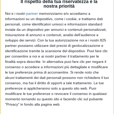
Il rispetto della tua riservatezza è la
nostra priorità
Noi e i nostri
partner
memorizziamo e/o accediamo a
informazioni su un dispositivo, come i cookie, e trattiamo dati
personali, come identificatori univoci e informazioni standard
inviate da un dispositivo per annunci e contenuti personalizzati,
TRASPORTI
misurazione di annunci e contenuti, analisi dell'audience e
1 GIUGNO 2026
sviluppo dei servizi.
Con la tua autorizzazione noi e i nostri 825
Sequestrata oltre una tonnellata di ‘finto’ olio
partner possiamo utilizzare dati precisi di geolocalizzazione e
Evo in porto ad Augusta
identificazione tramite la scansione del dispositivo. Puoi fare clic
per consentire a noi e ai nostri partner il trattamento per le
finalità sopra descritte. In alternativa puoi fare clic per negare il
consenso o accedere a informazioni più dettagliate e modificare
le tue preferenze prima di acconsentire.
Si rende noto che
alcuni trattamenti dei dati personali possono non richiedere il tuo
consenso, ma hai il diritto di opporti a tale trattamento. Le tue
preferenze si applicheranno solo a questo sito web. Puoi
modificare le tue preferenze o revocare il consenso in qualsiasi
momento tornando su questo sito e facendo clic sul pulsante
"Privacy" in fondo alla pagina web.
TRASPORTI