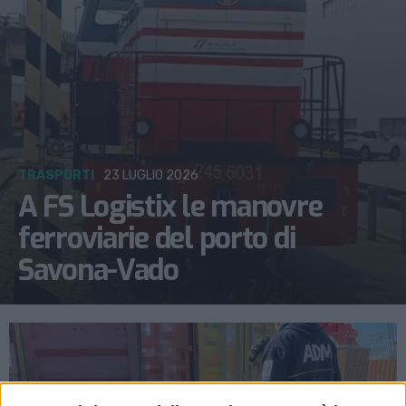
TRASPORTI
23 LUGLIO 2026
A FS Logistix le manovre
ferroviarie del porto di
Savona-Vado