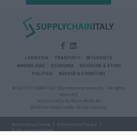
LOGISTICA
TRASPORTI
INTERVISTE
IMMOBILIARE
ECONOMIA
RICERCHE & STUDI
POLITICA
SERVIZI & FORNITORI
© SUPPLY CHAIN ITALY (Riproduzione riservata – All rights
reserved)
Testata edita da Alocin Media Srl
Direttore responsabile: Nicola Capuzzo
Informativa Cookie
Informativa Privacy
P. IVA: 02499470991