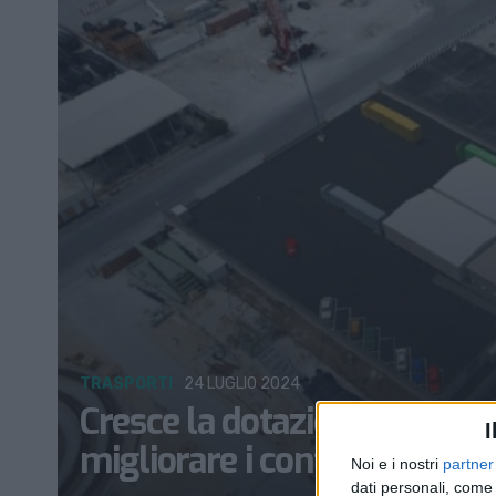
TRASPORTI
24 LUGLIO 2024
Cresce la dotazione strumen
I
migliorare i controlli alle m
Noi e i nostri
partner
dati personali, come 