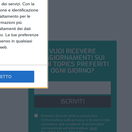
dei servizi.
Con la
ione e identificazione
trattamento per le
ormazioni più
attamenti dei dati
nto. Le tue preferenze
senso in qualsiasi
 web.
VUOI RICEVERE
AGGIORNAMENTI SUI
TUOI TOPICS PREFERITI
OGNI GIORNO?
CETTO
ISCRIVITI
Dichiaro di aver letto e compreso
l'informativa sulla privacy e di dare il mio
consenso alla ricezione di promozioni
commerciali ed informative.
Vedi