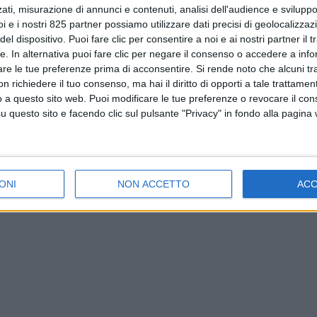
ati, misurazione di annunci e contenuti, analisi dell'audience e sviluppo 
i e i nostri 825 partner possiamo utilizzare dati precisi di geolocalizzaz
el dispositivo. Puoi fare clic per consentire a noi e ai nostri partner il 
tte. In alternativa puoi fare clic per negare il consenso o accedere a inf
are le tue preferenze prima di acconsentire.
Si rende noto che alcuni tr
 richiedere il tuo consenso, ma hai il diritto di opporti a tale trattame
o a questo sito web. Puoi modificare le tue preferenze o revocare il con
questo sito e facendo clic sul pulsante "Privacy" in fondo alla pagina
ONI
NON ACCETTO
AC