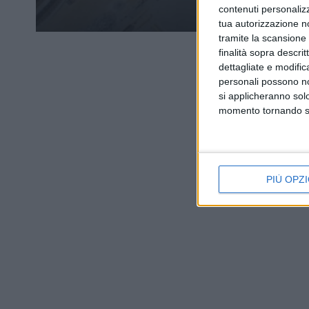
contenuti personalizz
tua autorizzazione no
tramite la scansione d
finalità sopra descri
dettagliate e modific
personali possono non
si applicheranno sol
momento tornando su 
PIÙ OPZI