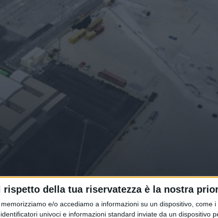
tale del porto di Augusta per
l rispetto della tua riservatezza è la nostra prior
erci
memorizziamo e/o accediamo a informazioni su un dispositivo, come i c
identificatori univoci e informazioni standard inviate da un dispositivo 