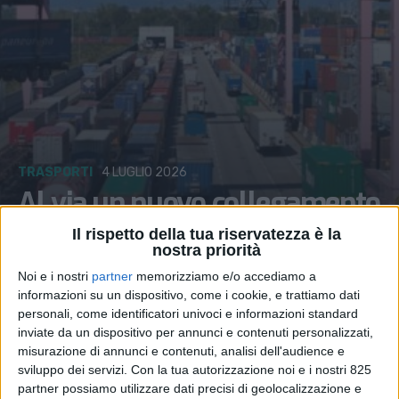
TRASPORTI
4 LUGLIO 2026
Al via un nuovo collegamento
tra Melzo ed Europoort
Il rispetto della tua riservatezza è la
nostra priorità
Rotterdam
Noi e i nostri
partner
memorizziamo e/o accediamo a
informazioni su un dispositivo, come i cookie, e trattiamo dati
personali, come identificatori univoci e informazioni standard
inviate da un dispositivo per annunci e contenuti personalizzati,
misurazione di annunci e contenuti, analisi dell'audience e
sviluppo dei servizi.
Con la tua autorizzazione noi e i nostri 825
partner possiamo utilizzare dati precisi di geolocalizzazione e