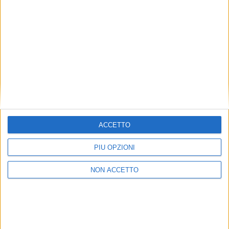
Rivista al ribasso la
Nuova relazione ferroviaria
frequenza del treno
al via tra Melzo e Rotterdam
container tra Trieste e
Europoort
Melzo di Contship
NOTIZIE E INTERVISTE IN EVIDENZA
LE ALTRE NEWS
6 GENNAIO 2023
29 GIUGNO 2022
ACCETTO
Kombiverkehr entra nel
Cresce con una acquisizione
retroporto di Melzo – Rail
la società di autotrasporto
PIÙ OPZIONI
Hub Milano
container di Contship
NON ACCETTO