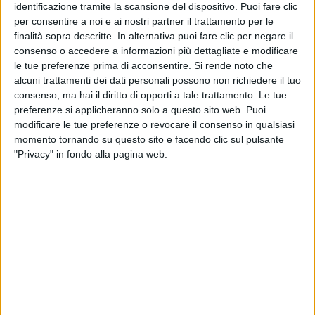
identificazione tramite la scansione del dispositivo. Puoi fare clic
per consentire a noi e ai nostri partner il trattamento per le
finalità sopra descritte. In alternativa puoi fare clic per negare il
consenso o accedere a informazioni più dettagliate e modificare
le tue preferenze prima di acconsentire.
Si rende noto che
alcuni trattamenti dei dati personali possono non richiedere il tuo
TRASPORTI
consenso, ma hai il diritto di opporti a tale trattamento. Le tue
30 SETTEMBRE 2025
preferenze si applicheranno solo a questo sito web. Puoi
Due raggruppamenti d’imprese in corsa per
modificare le tue preferenze o revocare il consenso in qualsiasi
aggiudicarsi l’Interporto di Padova
momento tornando su questo sito e facendo clic sul pulsante
"Privacy" in fondo alla pagina web.
LOGISTICA