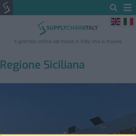
Il giornale online del made in Italy che si muove
Regione Siciliana