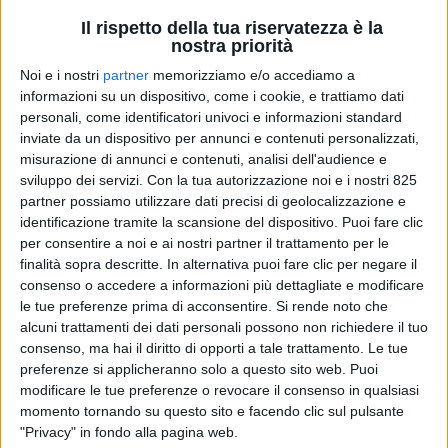
Il rispetto della tua riservatezza è la
nostra priorità
Noi e i nostri
partner
memorizziamo e/o accediamo a
informazioni su un dispositivo, come i cookie, e trattiamo dati
personali, come identificatori univoci e informazioni standard
inviate da un dispositivo per annunci e contenuti personalizzati,
TRASPORTI
13 MAGGIO 2026
misurazione di annunci e contenuti, analisi dell'audience e
sviluppo dei servizi.
Con la tua autorizzazione noi e i nostri 825
Contro il caro-carburante in
partner possiamo utilizzare dati precisi di geolocalizzazione e
arrivo un contributo alla
identificazione tramite la scansione del dispositivo. Puoi fare clic
per consentire a noi e ai nostri partner il trattamento per le
logistica dalla Regione
finalità sopra descritte. In alternativa puoi fare clic per negare il
consenso o accedere a informazioni più dettagliate e modificare
Siciliana
le tue preferenze prima di acconsentire.
Si rende noto che
alcuni trattamenti dei dati personali possono non richiedere il tuo
consenso, ma hai il diritto di opporti a tale trattamento. Le tue
preferenze si applicheranno solo a questo sito web. Puoi
modificare le tue preferenze o revocare il consenso in qualsiasi
momento tornando su questo sito e facendo clic sul pulsante
"Privacy" in fondo alla pagina web.