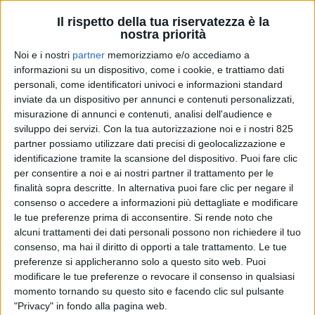
Il rispetto della tua riservatezza è la
nostra priorità
Noi e i nostri
partner
memorizziamo e/o accediamo a
informazioni su un dispositivo, come i cookie, e trattiamo dati
personali, come identificatori univoci e informazioni standard
inviate da un dispositivo per annunci e contenuti personalizzati,
RICERCHE & STUDI
31 OTTOBRE 2025
misurazione di annunci e contenuti, analisi dell'audience e
Mercato auto Ue:
sviluppo dei servizi.
Con la tua autorizzazione noi e i nostri 825
partner possiamo utilizzare dati precisi di geolocalizzazione e
immatricolazioni in crescita,
identificazione tramite la scansione del dispositivo. Puoi fare clic
per consentire a noi e ai nostri partner il trattamento per le
ma l’Italia frena la transizione
finalità sopra descritte. In alternativa puoi fare clic per negare il
elettrica
consenso o accedere a informazioni più dettagliate e modificare
le tue preferenze prima di acconsentire.
Si rende noto che
alcuni trattamenti dei dati personali possono non richiedere il tuo
consenso, ma hai il diritto di opporti a tale trattamento. Le tue
preferenze si applicheranno solo a questo sito web. Puoi
modificare le tue preferenze o revocare il consenso in qualsiasi
momento tornando su questo sito e facendo clic sul pulsante
"Privacy" in fondo alla pagina web.