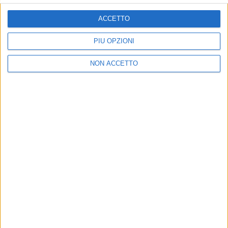
ISCRIVITI
ACCETTO
Dichiaro di aver letto e compreso l'informativa sulla privacy e
di dare il mio consenso alla ricezione di promozioni commerciali
PIÙ OPZIONI
ed informative.
Vedi POLITICA SULLA PRIVACY.
NON ACCETTO