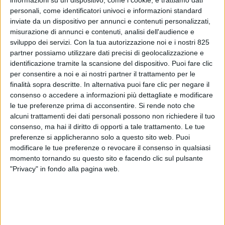
personali, come identificatori univoci e informazioni standard
inviate da un dispositivo per annunci e contenuti personalizzati,
misurazione di annunci e contenuti, analisi dell'audience e
sviluppo dei servizi.
Con la tua autorizzazione noi e i nostri 825
partner possiamo utilizzare dati precisi di geolocalizzazione e
identificazione tramite la scansione del dispositivo. Puoi fare clic
per consentire a noi e ai nostri partner il trattamento per le
finalità sopra descritte. In alternativa puoi fare clic per negare il
consenso o accedere a informazioni più dettagliate e modificare
TRASPORTI
4 NOVEMBRE 2025
le tue preferenze prima di acconsentire.
Si rende noto che
Disciplina sui tempi di carico e
alcuni trattamenti dei dati personali possono non richiedere il tuo
scarico merci: ecco i
consenso, ma hai il diritto di opporti a tale trattamento. Le tue
preferenze si applicheranno solo a questo sito web. Puoi
chiarimenti del Mit
modificare le tue preferenze o revocare il consenso in qualsiasi
momento tornando su questo sito e facendo clic sul pulsante
"Privacy" in fondo alla pagina web.