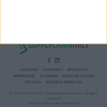
Archivio notizie di scarico
LOGISTICA
TRASPORTI
INTERVISTE
IMMOBILIARE
ECONOMIA
RICERCHE & STUDI
POLITICA
SERVIZI & FORNITORI
© SUPPLY CHAIN ITALY (Riproduzione riservata – All rights
reserved)
Testata edita da Alocin Media Srl