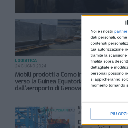
I
Noi e i nostri
partner
dati personali, come 
contenuti personalizz
tua autorizzazione no
tramite la scansione d
LOGISTICA
TRASPORTI
finalità sopra descri
24 GIUGNO 2024
9 OTTOBRE 
dettagliate e modific
Mobili prodotti a Como in volo
Da Genov
personali possono non
si applicheranno sol
verso la Guinea Equatoriale
spediti v
momento tornando su 
dall’aeroporto di Genova
NOTIZIE E INTERVISTE IN 
30 MAGGIO 2022
PIÙ OPZI
Calvini (Madi Ventu