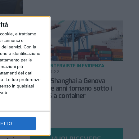
ità
ookie, e trattiamo
per annunci e
dei servizi.
Con la
ione e identificazione
trattamento per le
NOTIZIE E INTERVISTE IN EVIDENZA
ormazioni più
28 LUGLIO 2022
attamenti dei dati
I noli da Shanghai a Genova
nto. Le tue preferenze
senso in qualsiasi
issione
dopo due anni tornano sotto i
 web.
10.000 $ a container
CETTO
edito e