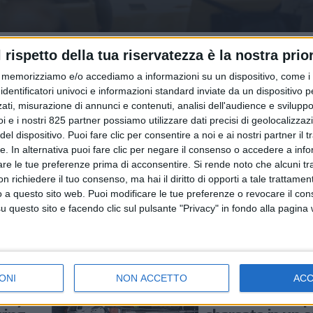
l rispetto della tua riservatezza è la nostra prior
memorizziamo e/o accediamo a informazioni su un dispositivo, come i c
identificatori univoci e informazioni standard inviate da un dispositivo 
ati, misurazione di annunci e contenuti, analisi dell'audience e sviluppo 
i e i nostri 825 partner possiamo utilizzare dati precisi di geolocalizzaz
el dispositivo. Puoi fare clic per consentire a noi e ai nostri partner il 
SERVIZI & FORNITORI
tte. In alternativa puoi fare clic per negare il consenso o accedere a inf
2023
25 SETTEMBRE 2023
are le tue preferenze prima di acconsentire.
Si rende noto che alcuni tr
a record di yacht
La e-Cmr di Accudire
 richiedere il tuo consenso, ma hai il diritto di opporti a tale trattame
o a questo sito web. Puoi modificare le tue preferenze o revocare il con
ia nave a Miami (FOTO)
selezionata dalla Comm
questo sito e facendo clic sul pulsante "Privacy" in fondo alla pagina
Europea
EVIDENZA
LE ALTRE NEWS
29 APRILE 2021
ONI
NON ACCETTO
AC
ra):
Un elicottero sp