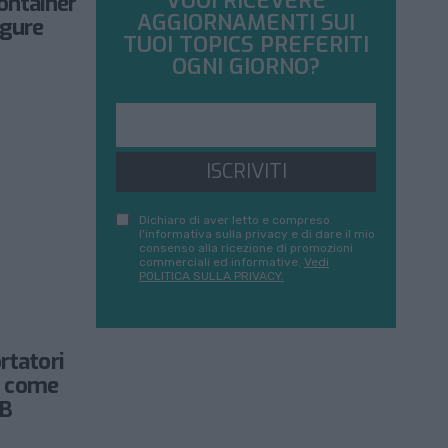
VUOI RICEVERE
ontainer
AGGIORNAMENTI SUI
igure
TUOI TOPICS PREFERITI
OGNI GIORNO?
ISCRIVITI
Dichiaro di aver letto e compreso
l'informativa sulla privacy e di dare il mio
consenso alla ricezione di promozioni
commerciali ed informative.
Vedi
POLITICA SULLA PRIVACY.
rtatori
 a come
OB