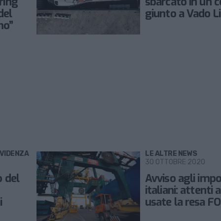
ring
sbarcato in un c
del
giunto a Vado L
mo”
EVIDENZA
LE ALTRE NEWS
30 OTTOBRE 2020
o del
Avviso agli impo
italiani: attenti
i
usate la resa F