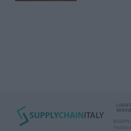
LOGIS
SERVIZ
© SUPPLY 
Testata e