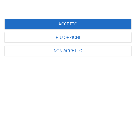
ACCETTO
PIÙ OPZIONI
NON ACCETTO
NOTIZIE E INTERVISTE IN EVIDENZA
4 NOVEMBRE 2020
Pubblicato dal Ministero dei trasporti il primo
report sul trasporto merci in Italia
VUOI RICEVERE AGGIORNAMENTI SUI
TUOI TOPICS PREFERITI OGNI
GIORNO?