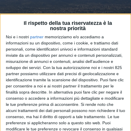
Il rispetto della tua riservatezza è la
nostra priorità
Noi e i nostri
partner
memorizziamo e/o accediamo a
informazioni su un dispositivo, come i cookie, e trattiamo dati
LOGISTICA
15 MAGGIO 2026
personali, come identificatori univoci e informazioni standard
Interporti italiani,
inviate da un dispositivo per annunci e contenuti personalizzati,
misurazione di annunci e contenuti, analisi dell'audience e
l’intermodalità traina la
sviluppo dei servizi.
Con la tua autorizzazione noi e i nostri 825
crescita con utili in rialzo
partner possiamo utilizzare dati precisi di geolocalizzazione e
identificazione tramite la scansione del dispositivo. Puoi fare clic
dell’8,7%
per consentire a noi e ai nostri partner il trattamento per le
finalità sopra descritte. In alternativa puoi fare clic per negare il
consenso o accedere a informazioni più dettagliate e modificare
le tue preferenze prima di acconsentire.
Si rende noto che
alcuni trattamenti dei dati personali possono non richiedere il tuo
consenso, ma hai il diritto di opporti a tale trattamento. Le tue
preferenze si applicheranno solo a questo sito web. Puoi
modificare le tue preferenze o revocare il consenso in qualsiasi