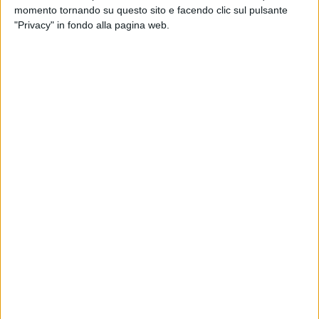
momento tornando su questo sito e facendo clic sul pulsante
"Privacy" in fondo alla pagina web.
RICERCHE & STUDI
20 MARZO 2026
Mercato rimorchi, frenata a febbraio:
l’allarme di Unrae sugli incentivi
ECONOMIA