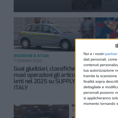
I
Noi e i nostri
partner
RICERCHE & STUDI
ECONOMIA
dati personali, come 
7 GENNAIO 2026
17 FEBBRAIO
contenuti personalizz
Guai giudiziari, classifiche e
SUPPLY 
tua autorizzazione no
maxi operazioni gli articoli più
raddoppia:
tramite la scansione d
letti nel 2025 su SUPPLY CHAIN
giorno an
finalità sopra descri
ITALY
dettagliate e modific
personali possono non
si applicheranno sol
momento tornando su 
NEWS
13 NOVEMBRE 2023