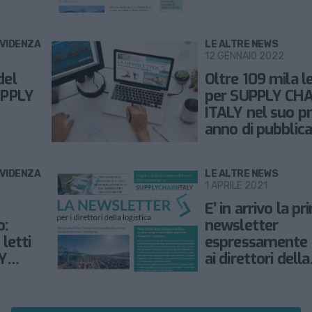
EVIDENZA
LE ALTRE NEWS
12 GENNAIO 2022
del
Oltre 109 mila le
SUPPLY
per SUPPLY CHA
ITALY nel suo p
anno di pubblica
EVIDENZA
LE ALTRE NEWS
1 APRILE 2021
E’ in arrivo la p
o:
newsletter
 letti
espressamente r
Y
ai direttori della
logistica