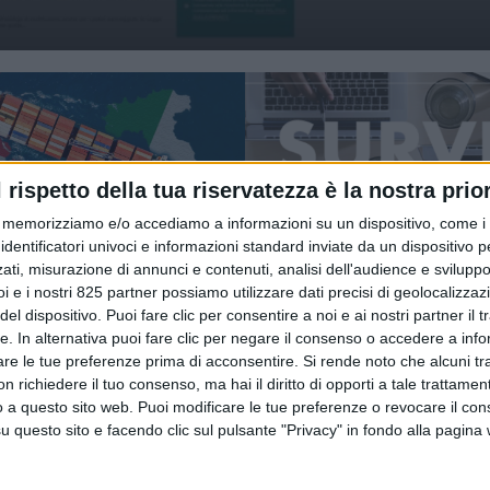
l rispetto della tua riservatezza è la nostra prior
memorizziamo e/o accediamo a informazioni su un dispositivo, come i c
RICERCHE & STUDI
identificatori univoci e informazioni standard inviate da un dispositivo 
 2025
17 GENNAIO 2025
ati, misurazione di annunci e contenuti, analisi dell'audience e sviluppo 
CHAIN ITALY
Trasporti via mare e car
i e i nostri 825 partner possiamo utilizzare dati precisi di geolocalizzaz
 tutti gli articoli ogni
autisti in cima alle
el dispositivo. Puoi fare clic per consentire a noi e ai nostri partner il 
che in inglese
preoccupazioni logistic
tte. In alternativa puoi fare clic per negare il consenso o accedere a inf
italiane del 2025
are le tue preferenze prima di acconsentire.
Si rende noto che alcuni tr
 richiedere il tuo consenso, ma hai il diritto di opporti a tale trattame
o a questo sito web. Puoi modificare le tue preferenze o revocare il con
questo sito e facendo clic sul pulsante "Privacy" in fondo alla pagina
TRASPORTI
21 AGOSTO 2023