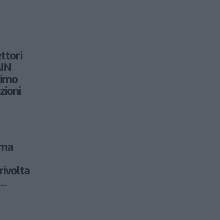
ttori
IN
rimo
zioni
rima
ivolta