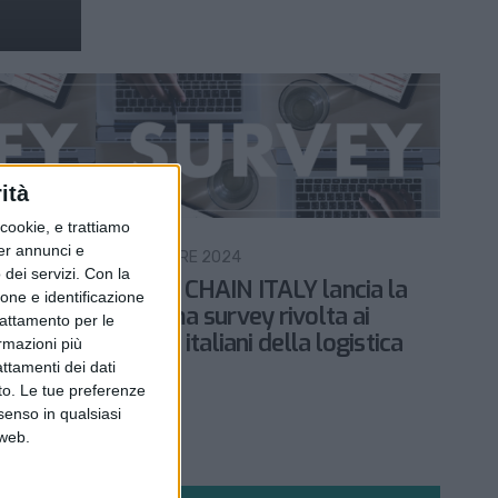
ità
ookie, e trattiamo
LOGISTICA
per annunci e
29 NOVEMBRE 2024
dei servizi.
Con la
enza di
SUPPLY CHAIN ITALY lancia la
ione e identificazione
sua prima survey rivolta ai
trattamento per le
he
direttori italiani della logistica
ormazioni più
attamenti dei dati
nto. Le tue preferenze
senso in qualsiasi
 web.