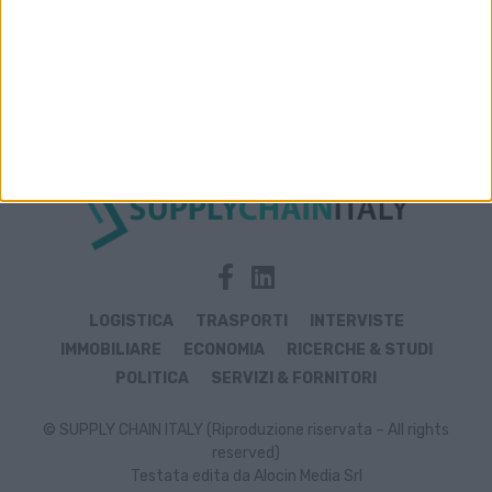
Archivio notizie di tavole rotonde
LOGISTICA
TRASPORTI
INTERVISTE
IMMOBILIARE
ECONOMIA
RICERCHE & STUDI
POLITICA
SERVIZI & FORNITORI
© SUPPLY CHAIN ITALY (Riproduzione riservata – All rights
reserved)
Testata edita da Alocin Media Srl