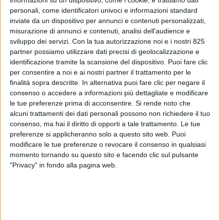
personali, come identificatori univoci e informazioni standard
inviate da un dispositivo per annunci e contenuti personalizzati,
misurazione di annunci e contenuti, analisi dell'audience e
sviluppo dei servizi.
Con la tua autorizzazione noi e i nostri 825
partner possiamo utilizzare dati precisi di geolocalizzazione e
identificazione tramite la scansione del dispositivo. Puoi fare clic
per consentire a noi e ai nostri partner il trattamento per le
ECONOMIA
17 SETTEMBRE 2023
finalità sopra descritte. In alternativa puoi fare clic per negare il
Aperte le iscrizioni al
consenso o accedere a informazioni più dettagliate e modificare
le tue preferenze prima di acconsentire.
Si rende noto che
Business meeting sul
alcuni trattamenti dei dati personali possono non richiedere il tuo
mercato container del 13
consenso, ma hai il diritto di opporti a tale trattamento. Le tue
preferenze si applicheranno solo a questo sito web. Puoi
novembre
modificare le tue preferenze o revocare il consenso in qualsiasi
momento tornando su questo sito e facendo clic sul pulsante
"Privacy" in fondo alla pagina web.