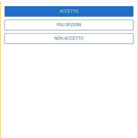
ISCRIVITI
ACCETTO
Dichiaro di aver letto e compreso l'informativa sulla privacy e
di dare il mio consenso alla ricezione di promozioni commerciali
PIÙ OPZIONI
ed informative.
Vedi POLITICA SULLA PRIVACY.
NON ACCETTO