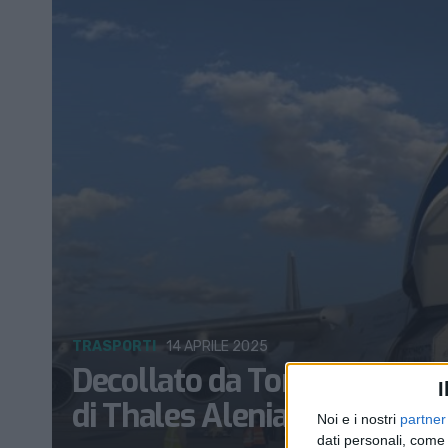
TRASPORTI
14 APRILE 2025
Decollato da Torino un mod
I
di Thales Alenia (FOTO)
Noi e i nostri
partner
dati personali, come 