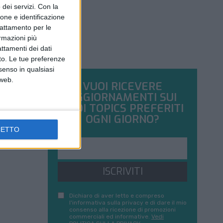
dei servizi.
Con la
ione e identificazione
trattamento per le
ormazioni più
attamenti dei dati
nto. Le tue preferenze
senso in qualsiasi
 web.
VUOI RICEVERE
AGGIORNAMENTI SUI
TUOI TOPICS PREFERITI
OGNI GIORNO?
CETTO
ISCRIVITI
Dichiaro di aver letto e compreso
l'informativa sulla privacy e di dare il mio
consenso alla ricezione di promozioni
commerciali ed informative.
Vedi