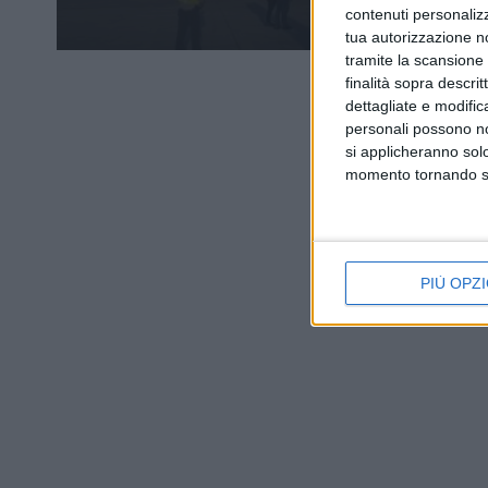
contenuti personalizz
tua autorizzazione no
tramite la scansione d
finalità sopra descri
dettagliate e modific
personali possono non
si applicheranno sol
momento tornando su 
PIÙ OPZI