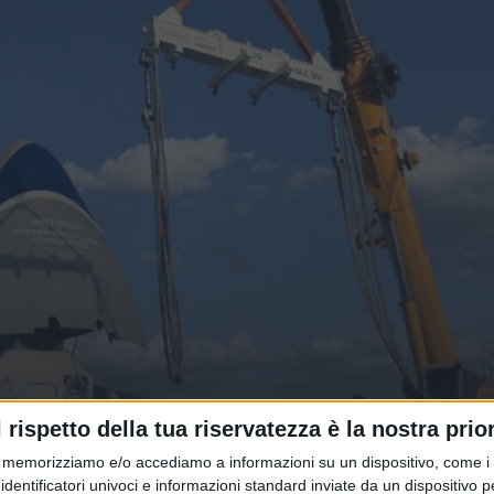
ulo per la stazione lunare Gatew
l rispetto della tua riservatezza è la nostra prior
memorizziamo e/o accediamo a informazioni su un dispositivo, come i c
identificatori univoci e informazioni standard inviate da un dispositivo 