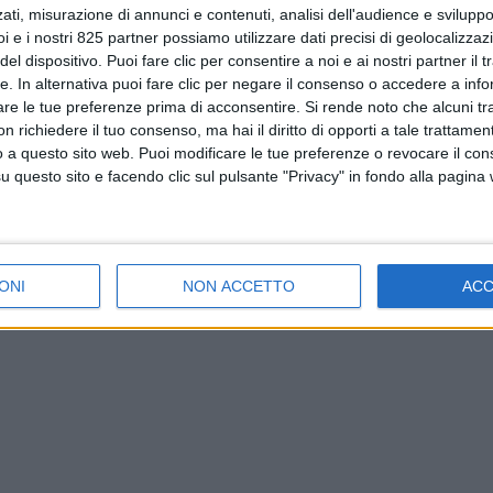
ati, misurazione di annunci e contenuti, analisi dell'audience e sviluppo 
i e i nostri 825 partner possiamo utilizzare dati precisi di geolocalizzaz
el dispositivo. Puoi fare clic per consentire a noi e ai nostri partner il 
tte. In alternativa puoi fare clic per negare il consenso o accedere a inf
are le tue preferenze prima di acconsentire.
Si rende noto che alcuni tr
 richiedere il tuo consenso, ma hai il diritto di opporti a tale trattame
o a questo sito web. Puoi modificare le tue preferenze o revocare il con
questo sito e facendo clic sul pulsante "Privacy" in fondo alla pagina
ONI
NON ACCETTO
AC