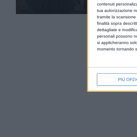
contenuti personalizz
tua autorizzazione no
tramite la scansione d
finalità sopra descri
dettagliate e modific
personali possono non
si applicheranno sol
momento tornando su 
PIÙ OPZI