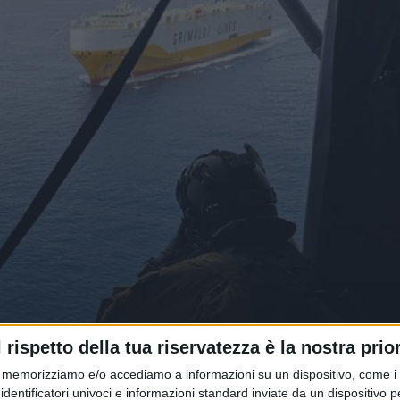
ordo, Stretto di Hormuz verso la
l rispetto della tua riservatezza è la nostra prior
memorizziamo e/o accediamo a informazioni su un dispositivo, come i c
identificatori univoci e informazioni standard inviate da un dispositivo 