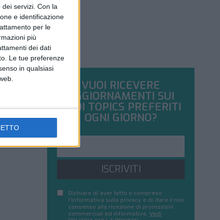
dei servizi.
Con la
ione e identificazione
trattamento per le
ormazioni più
attamenti dei dati
nto. Le tue preferenze
senso in qualsiasi
 web.
VUOI RICEVERE
AGGIORNAMENTI SUI
TUOI TOPICS PREFERITI
OGNI GIORNO?
CETTO
ISCRIVITI
Dichiaro di aver letto e compreso
l'informativa sulla privacy e di dare il mio
consenso alla ricezione di promozioni
commerciali ed informative.
Vedi