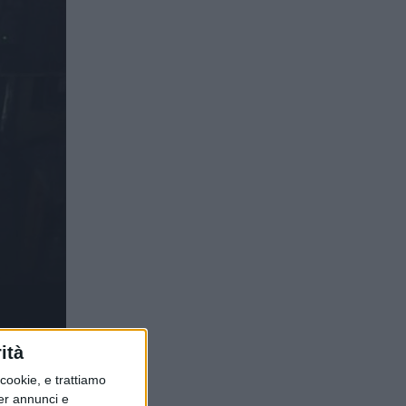
ità
ookie, e trattiamo
per annunci e