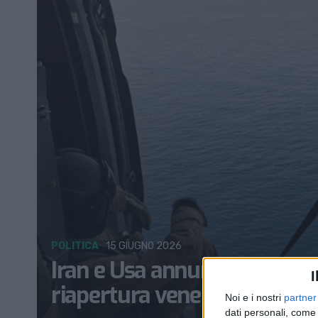
POLITICA
15 GIUGNO 2026
Iran e Usa annunciano l’acc
I
riapertura venerdì
Noi e i nostri
partner
dati personali, come 