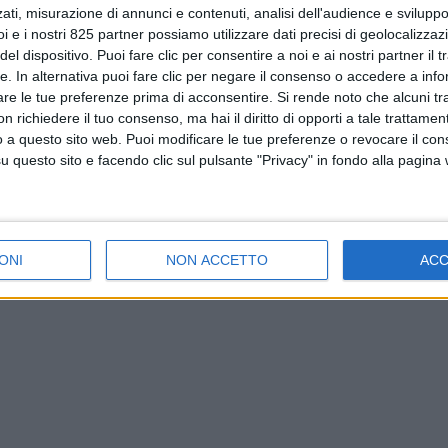
ati, misurazione di annunci e contenuti, analisi dell'audience e sviluppo 
i e i nostri 825 partner possiamo utilizzare dati precisi di geolocalizzaz
el dispositivo. Puoi fare clic per consentire a noi e ai nostri partner il 
tte. In alternativa puoi fare clic per negare il consenso o accedere a inf
are le tue preferenze prima di acconsentire.
Si rende noto che alcuni tr
 richiedere il tuo consenso, ma hai il diritto di opporti a tale trattame
o a questo sito web. Puoi modificare le tue preferenze o revocare il con
questo sito e facendo clic sul pulsante "Privacy" in fondo alla pagina
ONI
NON ACCETTO
AC