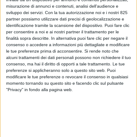
misurazione di annunci e contenuti, analisi dell'audience e
sviluppo dei servizi.
Con la tua autorizzazione noi e i nostri 825
partner possiamo utilizzare dati precisi di geolocalizzazione e
identificazione tramite la scansione del dispositivo. Puoi fare clic
per consentire a noi e ai nostri partner il trattamento per le
NOTIZIE E INTERVISTE IN EVIDENZA
25 MARZO 2021
finalità sopra descritte. In alternativa puoi fare clic per negare il
Fra trasferimento d’azienda e
consenso o accedere a informazioni più dettagliate e modificare
le tue preferenze prima di acconsentire.
Si rende noto che
cambio-appalto: dal
alcuni trattamenti dei dati personali possono non richiedere il tuo
consenso, ma hai il diritto di opporti a tale trattamento. Le tue
Tribunale di Milano la
preferenze si applicheranno solo a questo sito web. Puoi
bussola agli operatori della
modificare le tue preferenze o revocare il consenso in qualsiasi
momento tornando su questo sito e facendo clic sul pulsante
logistica
"Privacy" in fondo alla pagina web.
VUOI RICEVERE AGGIORNAMENTI SUI