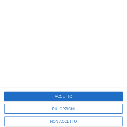
TUOI TOPICS PREFERITI OGNI
GIORNO?
ISCRIVITI
Dichiaro di aver letto e compreso l'informativa sulla privacy e
di dare il mio consenso alla ricezione di promozioni commerciali
ed informative.
Vedi POLITICA SULLA PRIVACY.
ACCETTO
PIÙ OPZIONI
NON ACCETTO