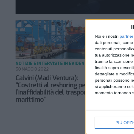
I
Noi e i nostri
partner
dati personali, come 
contenuti personalizz
tua autorizzazione no
tramite la scansione d
NOTIZIE E INTERVISTE IN EVIDENZA
LE ALTRE 
finalità sopra descri
30 MAGGIO 2022
10 MAGGIO 2
dettagliate e modific
Calvini (Madi Ventura):
Ostacoli 
personali possono non
“Costretti al reshoring per
congestio
si applicheranno sol
l’inaffidabilità del trasporto
report di
momento tornando su 
marittimo”
PIÙ OPZI