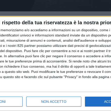
l rispetto della tua riservatezza è la nostra prior
memorizziamo e/o accediamo a informazioni su un dispositivo, come i c
identificatori univoci e informazioni standard inviate da un dispositivo 
ati, misurazione di annunci e contenuti, analisi dell'audience e sviluppo 
i e i nostri 825 partner possiamo utilizzare dati precisi di geolocalizzaz
el dispositivo. Puoi fare clic per consentire a noi e ai nostri partner il 
NEWS
NOTIZIE E INTERVISTE IN EVID
tte. In alternativa puoi fare clic per negare il consenso o accedere a inf
022
29 GIUGNO 2021
are le tue preferenze prima di acconsentire.
Si rende noto che alcuni tr
nelle spedizioni e
Container bloccati in Cin
 richiedere il tuo consenso, ma hai il diritto di opporti a tale trattame
ne dei porti nell’ultimo
Preziosi ipotizza il resh
o a questo sito web. Puoi modificare le tue preferenze o revocare il con
 Allianz
della produzione
questo sito e facendo clic sul pulsante "Privacy" in fondo alla pagina
ONI
NON ACCETTO
AC