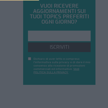
VUOI RICEVERE
AGGIORNAMENTI SUI
TUOI TOPICS PREFERITI
OGNI GIORNO?
ISCRIVITI
Dichiaro di aver letto e compreso
l'informativa sulla privacy e di dare il mio
consenso alla ricezione di promozioni
commerciali ed informative.
Vedi
POLITICA SULLA PRIVACY.