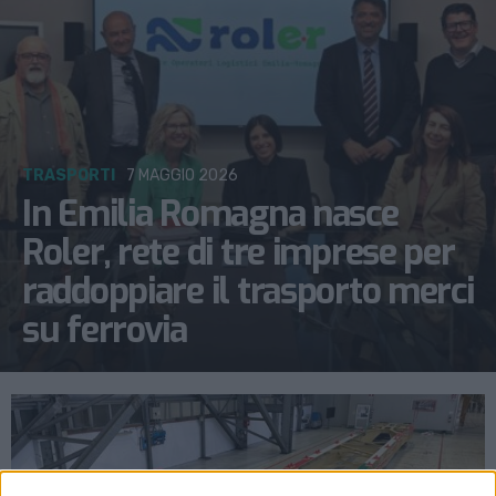
TRASPORTI
7 MAGGIO 2026
In Emilia Romagna nasce
Roler, rete di tre imprese per
raddoppiare il trasporto merci
su ferrovia