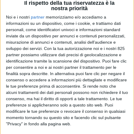
Il rispetto della tua riservatezza è la
nostra priorità
Noi e i nostri
partner
memorizziamo e/o accediamo a
informazioni su un dispositivo, come i cookie, e trattiamo dati
personali, come identificatori univoci e informazioni standard
inviate da un dispositivo per annunci e contenuti personalizzati,
TRASPORTI
misurazione di annunci e contenuti, analisi dell'audience e
2 LUGLIO 2025
sviluppo dei servizi.
Con la tua autorizzazione noi e i nostri 825
A Trieste prodotti i primi due nuovi carri merci
partner possiamo utilizzare dati precisi di geolocalizzazione e
nello stabilimento ex Wartsila
identificazione tramite la scansione del dispositivo. Puoi fare clic
per consentire a noi e ai nostri partner il trattamento per le
finalità sopra descritte. In alternativa puoi fare clic per negare il
consenso o accedere a informazioni più dettagliate e modificare
le tue preferenze prima di acconsentire.
Si rende noto che
alcuni trattamenti dei dati personali possono non richiedere il tuo
consenso, ma hai il diritto di opporti a tale trattamento. Le tue
preferenze si applicheranno solo a questo sito web. Puoi
modificare le tue preferenze o revocare il consenso in qualsiasi
momento tornando su questo sito e facendo clic sul pulsante
"Privacy" in fondo alla pagina web.
TRASPORTI