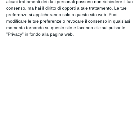
alcuni trattamenti dei dati personali possono non richiedere il tuo
consenso, ma hai il diritto di opporti a tale trattamento. Le tue
preferenze si applicheranno solo a questo sito web. Puoi
modificare le tue preferenze o revocare il consenso in qualsiasi
momento tornando su questo sito e facendo clic sul pulsante
"Privacy" in fondo alla pagina web.
POLITICA
8 FEBBRAIO 2026
Confetra apprezza l’ipotesi di rinvio della
tassa sui piccoli pacchi
RICERCHE & STUDI