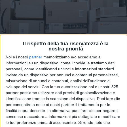
Il rispetto della tua riservatezza è la
nostra priorità
ECONOMIA
13 FEBBRAIO 2026
Noi e i nostri
partner
memorizziamo e/o accediamo a
Al via da luglio il dazio
informazioni su un dispositivo, come i cookie, e trattiamo dati
personali, come identificatori univoci e informazioni standard
provvisorio Ue da 3 euro sui
inviate da un dispositivo per annunci e contenuti personalizzati,
piccoli pacchi
misurazione di annunci e contenuti, analisi dell'audience e
sviluppo dei servizi.
Con la tua autorizzazione noi e i nostri 825
partner possiamo utilizzare dati precisi di geolocalizzazione e
identificazione tramite la scansione del dispositivo. Puoi fare clic
per consentire a noi e ai nostri partner il trattamento per le
finalità sopra descritte. In alternativa puoi fare clic per negare il
consenso o accedere a informazioni più dettagliate e modificare
le tue preferenze prima di acconsentire.
Si rende noto che