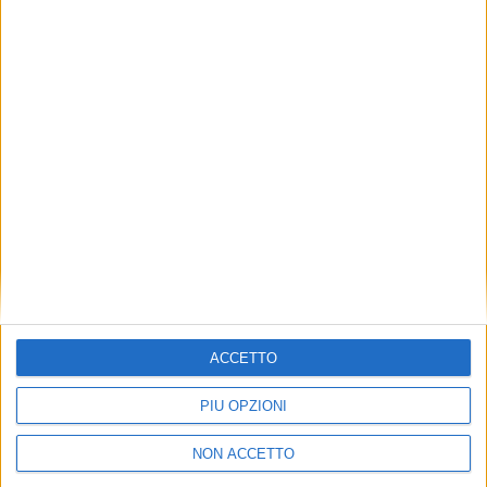
ECONOMIA
22 AGOSTO 2025
Con i dazi Usa al 15% vino italiano in allarme,
perdite stimate per oltre 300 Mln euro
ACCETTO
PIÙ OPZIONI
NON ACCETTO
POLITICA
POLITICA