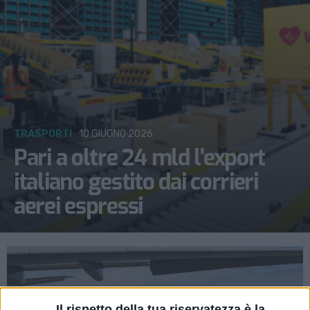
TRASPORTI
10 GIUGNO 2026
Pari a oltre 24 mld l’export
italiano gestito dai corrieri
aerei espressi
Il rispetto della tua riservatezza è la