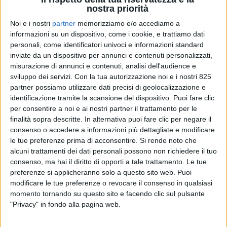
nostra priorità
Noi e i nostri
partner
memorizziamo e/o accediamo a
informazioni su un dispositivo, come i cookie, e trattiamo dati
personali, come identificatori univoci e informazioni standard
inviate da un dispositivo per annunci e contenuti personalizzati,
TRASPORTI
misurazione di annunci e contenuti, analisi dell'audience e
1 GIUGNO 2026
sviluppo dei servizi.
Con la tua autorizzazione noi e i nostri 825
Rischio colli di bottiglia secondo Dhl, Fedex e
partner possiamo utilizzare dati precisi di geolocalizzazione e
Ups con le tasse Ue sui piccoli pacchi
identificazione tramite la scansione del dispositivo. Puoi fare clic
per consentire a noi e ai nostri partner il trattamento per le
finalità sopra descritte. In alternativa puoi fare clic per negare il
consenso o accedere a informazioni più dettagliate e modificare
le tue preferenze prima di acconsentire.
Si rende noto che
alcuni trattamenti dei dati personali possono non richiedere il tuo
consenso, ma hai il diritto di opporti a tale trattamento. Le tue
preferenze si applicheranno solo a questo sito web. Puoi
modificare le tue preferenze o revocare il consenso in qualsiasi
momento tornando su questo sito e facendo clic sul pulsante
"Privacy" in fondo alla pagina web.
TRASPORTI