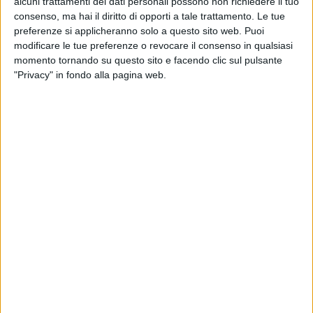
alcuni trattamenti dei dati personali possono non richiedere il tuo
consenso, ma hai il diritto di opporti a tale trattamento. Le tue
preferenze si applicheranno solo a questo sito web. Puoi
modificare le tue preferenze o revocare il consenso in qualsiasi
momento tornando su questo sito e facendo clic sul pulsante
"Privacy" in fondo alla pagina web.
IMMOBILIARE
15 APRILE 2026
Prospettive positive per il 2026
dell’immobiliare logistico italiano secondo
Colliers