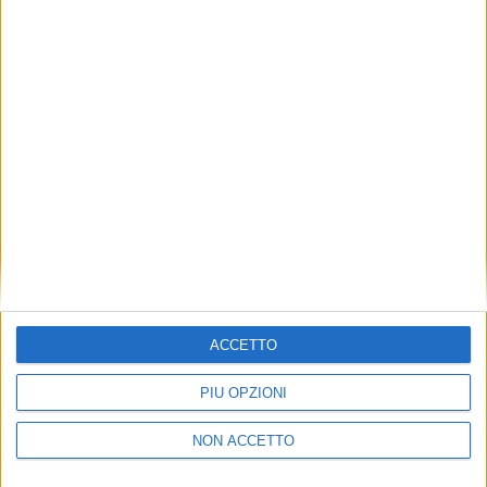
LOGISTICA
3 GIUGNO 2025
Pronto nel 2026 il nuovo Malpensa Distripark
ACCETTO
PIÙ OPZIONI
NON ACCETTO
LOGISTICA
LOGISTICA
23 MAGGIO 2025
20 MAGGIO 2025