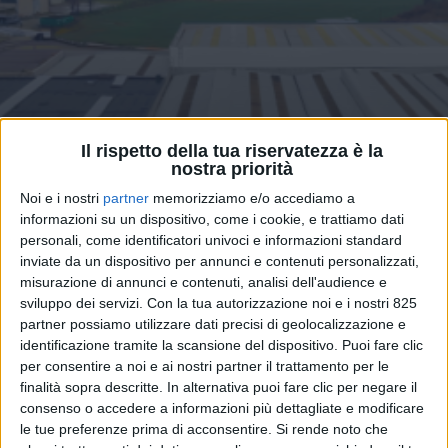
Il rispetto della tua riservatezza è la
nostra priorità
IMMOBILIARE
6 MAGGIO 2026
Noi e i nostri
partner
memorizziamo e/o accediamo a
Fluorseals rileva un
informazioni su un dispositivo, come i cookie, e trattiamo dati
personali, come identificatori univoci e informazioni standard
immobile logistico-
inviate da un dispositivo per annunci e contenuti personalizzati,
misurazione di annunci e contenuti, analisi dell'audience e
industriale nella Bergamasca
sviluppo dei servizi.
Con la tua autorizzazione noi e i nostri 825
partner possiamo utilizzare dati precisi di geolocalizzazione e
identificazione tramite la scansione del dispositivo. Puoi fare clic
per consentire a noi e ai nostri partner il trattamento per le
finalità sopra descritte. In alternativa puoi fare clic per negare il
consenso o accedere a informazioni più dettagliate e modificare
le tue preferenze prima di acconsentire.
Si rende noto che