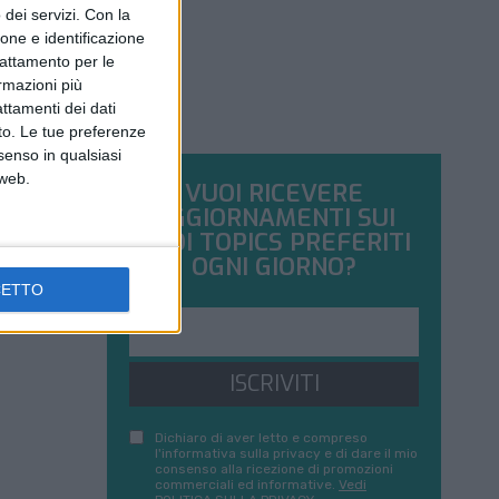
dei servizi.
Con la
ione e identificazione
trattamento per le
ormazioni più
attamenti dei dati
nto. Le tue preferenze
senso in qualsiasi
 web.
VUOI RICEVERE
AGGIORNAMENTI SUI
TUOI TOPICS PREFERITI
OGNI GIORNO?
CETTO
ISCRIVITI
Dichiaro di aver letto e compreso
l'informativa sulla privacy e di dare il mio
consenso alla ricezione di promozioni
commerciali ed informative.
Vedi