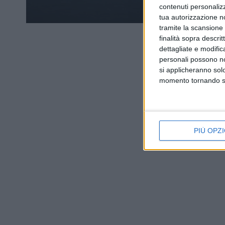
contenuti personalizz
tua autorizzazione no
tramite la scansione d
finalità sopra descri
dettagliate e modific
personali possono non
si applicheranno sol
momento tornando su 
PIÙ OPZI