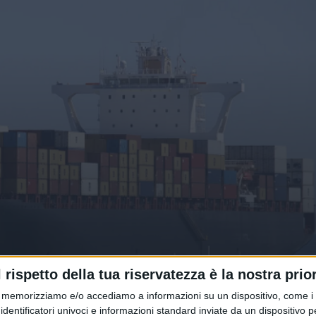
 una nuova linea container di Msc
l rispetto della tua riservatezza è la nostra prior
memorizziamo e/o accediamo a informazioni su un dispositivo, come i c
identificatori univoci e informazioni standard inviate da un dispositivo 