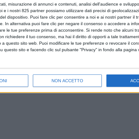
ati, misurazione di annunci e contenuti, analisi dell'audience e sviluppo 
i e i nostri 825 partner possiamo utilizzare dati precisi di geolocalizzaz
el dispositivo. Puoi fare clic per consentire a noi e ai nostri partner il 
tte. In alternativa puoi fare clic per negare il consenso o accedere a inf
are le tue preferenze prima di acconsentire.
Si rende noto che alcuni tr
 richiedere il tuo consenso, ma hai il diritto di opporti a tale trattame
o a questo sito web. Puoi modificare le tue preferenze o revocare il con
questo sito e facendo clic sul pulsante "Privacy" in fondo alla pagina
ONI
NON ACCETTO
AC