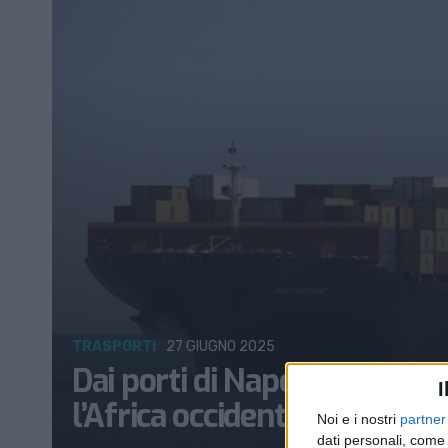
TRASPORTI
27 GIUGNO 2025
Dai porti di Napoli e Genova
I
l’Africa occidentale
Noi e i nostri
partner
dati personali, come 