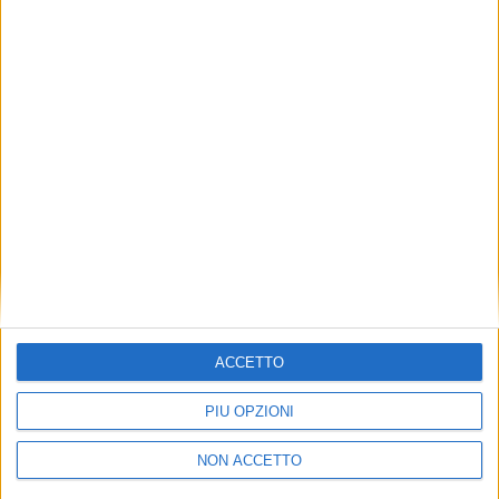
TUOI TOPICS PREFERITI OGNI
GIORNO?
ISCRIVITI
Dichiaro di aver letto e compreso l'informativa sulla privacy e
di dare il mio consenso alla ricezione di promozioni commerciali
ed informative.
Vedi POLITICA SULLA PRIVACY.
ACCETTO
PIÙ OPZIONI
NON ACCETTO