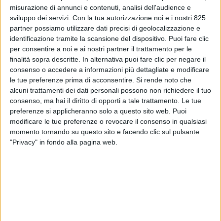
misurazione di annunci e contenuti, analisi dell'audience e
sviluppo dei servizi.
Con la tua autorizzazione noi e i nostri 825
partner possiamo utilizzare dati precisi di geolocalizzazione e
identificazione tramite la scansione del dispositivo. Puoi fare clic
per consentire a noi e ai nostri partner il trattamento per le
finalità sopra descritte. In alternativa puoi fare clic per negare il
consenso o accedere a informazioni più dettagliate e modificare
le tue preferenze prima di acconsentire.
Si rende noto che
alcuni trattamenti dei dati personali possono non richiedere il tuo
consenso, ma hai il diritto di opporti a tale trattamento. Le tue
preferenze si applicheranno solo a questo sito web. Puoi
LOGISTICA
1 LUGLIO 2026
modificare le tue preferenze o revocare il consenso in qualsiasi
Shopping francese per
momento tornando su questo sito e facendo clic sul pulsante
l’italiana Fortidia
"Privacy" in fondo alla pagina web.
VUOI RICEVERE AGGIORNAMENTI SUI