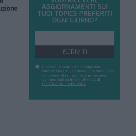
VUOI RICEVERE
vo
AGGIORNAMENTI SUI
buzione
TUOI TOPICS PREFERITI
OGNI GIORNO?
ISCRIVITI
Dichiaro di aver letto e compreso
l'informativa sulla privacy e di dare il mio
consenso alla ricezione di promozioni
commerciali ed informative.
Vedi
POLITICA SULLA PRIVACY.