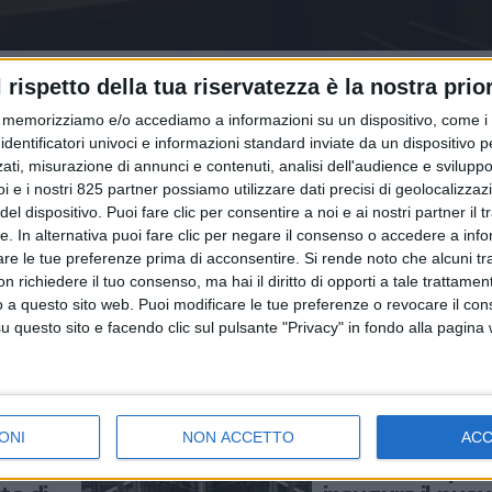
l rispetto della tua riservatezza è la nostra prior
memorizziamo e/o accediamo a informazioni su un dispositivo, come i c
identificatori univoci e informazioni standard inviate da un dispositivo 
ati, misurazione di annunci e contenuti, analisi dell'audience e sviluppo 
i e i nostri 825 partner possiamo utilizzare dati precisi di geolocalizzaz
el dispositivo. Puoi fare clic per consentire a noi e ai nostri partner il 
LOGISTICA
tte. In alternativa puoi fare clic per negare il consenso o accedere a inf
RE 2025
23 SETTEMBRE 2025
are le tue preferenze prima di acconsentire.
Si rende noto che alcuni tr
 a soluzioni diverse
Nuovo sviluppo immobil
 richiedere il tuo consenso, ma hai il diritto di opporti a tale trattame
o a questo sito web. Puoi modificare le tue preferenze o revocare il con
ziamento collettivo
firmato Segro all’interp
questo sito e facendo clic sul pulsante "Privacy" in fondo alla pagina
Bologna
NOTIZIE E INTERVISTE 
21 SETTEMBRE 2021
ONI
NON ACCETTO
AC
stica
Yoox Net-a-por