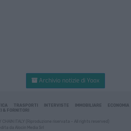
Archivio notizie di Yoox
TICA
TRASPORTI
INTERVISTE
IMMOBILIARE
ECONOMIA
I & FORNITORI
CHAIN ITALY (Riproduzione riservata – All rights reserved)
dita da Alocin Media Srl