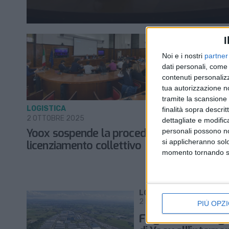
I
Noi e i nostri
partner
dati personali, come 
contenuti personalizz
tua autorizzazione no
tramite la scansione d
LOGISTICA
LOGISTICA
finalità sopra descri
2 OTTOBRE 2025
24 SETTEMB
dettagliate e modific
Yoox sospende la procedura di
Yoox apre
personali possono non
si applicheranno sol
licenziamento collettivo
dal licen
momento tornando su 
LOGISTICA
2 LUGLIO 2025
PIÙ OPZI
Fiege rileva la logi