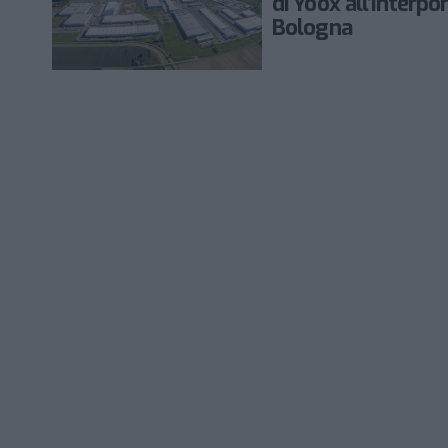
di Yoox all’interpor
Bologna