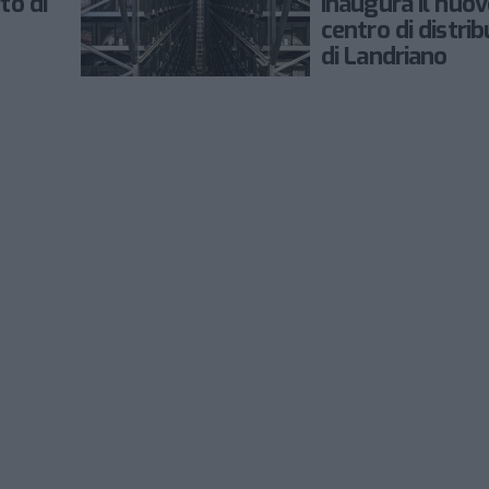
to di
inaugura il nuo
centro di distri
di Landriano