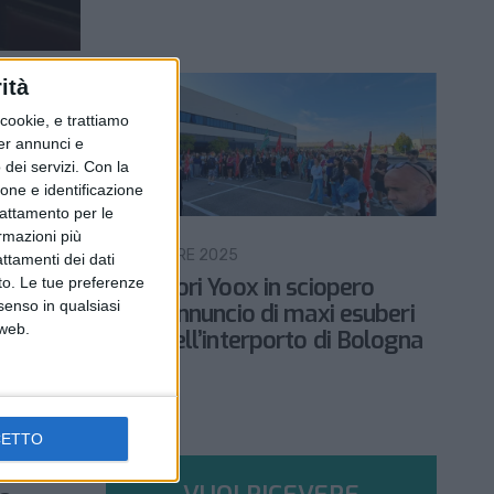
ità
ookie, e trattiamo
per annunci e
dei servizi.
Con la
ione e identificazione
trattamento per le
LOGISTICA
ormazioni più
8 SETTEMBRE 2025
attamenti dei dati
iare
Lavoratori Yoox in sciopero
nto. Le tue preferenze
senso in qualsiasi
orto di
dopo l’annuncio di maxi esuberi
 web.
anche nell’interporto di Bologna
IN EVIDENZA
CETTO
ter