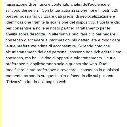
misurazione di annunci e contenuti, analisi dell'audience e
sviluppo dei servizi.
Con la tua autorizzazione noi e i nostri 825
partner possiamo utilizzare dati precisi di geolocalizzazione e
identificazione tramite la scansione del dispositivo. Puoi fare clic
per consentire a noi e ai nostri partner il trattamento per le
finalità sopra descritte. In alternativa puoi fare clic per negare il
consenso o accedere a informazioni più dettagliate e modificare
le tue preferenze prima di acconsentire.
Si rende noto che
alcuni trattamenti dei dati personali possono non richiedere il tuo
LOGISTICA
5 MAGGIO 2026
consenso, ma hai il diritto di opporti a tale trattamento. Le tue
Amazon apre a terzi la sua
preferenze si applicheranno solo a questo sito web. Puoi
modificare le tue preferenze o revocare il consenso in qualsiasi
logistica con Amazon Supply
momento tornando su questo sito e facendo clic sul pulsante
Chain Services
"Privacy" in fondo alla pagina web.
VUOI RICEVERE AGGIORNAMENTI SUI