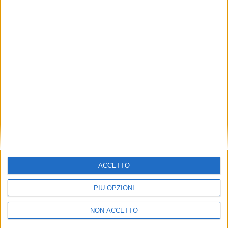
TUOI TOPICS PREFERITI OGNI
GIORNO?
ISCRIVITI
Dichiaro di aver letto e compreso l'informativa sulla privacy e
di dare il mio consenso alla ricezione di promozioni commerciali
ed informative.
Vedi POLITICA SULLA PRIVACY.
ACCETTO
PIÙ OPZIONI
NON ACCETTO