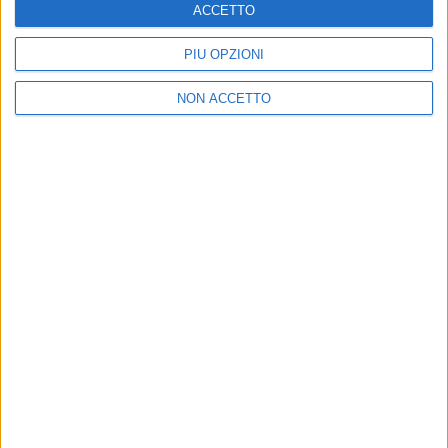
ACCETTO
PIÙ OPZIONI
NON ACCETTO
IMMOBILIARE
IMMOBILIARE
27 MAGGIO 2026
14 MAGGIO 2026
Carlyle cede il polo logistico
Dimar Spa inaugura il nuovo
milanese di Mesero
polo logistico a Cherasco
IMMOBILIARE
IMMOBILIARE
12 MAGGIO 2026
8 MAGGIO 2026
Inaugurato il MilEast
“L’automazione non fa