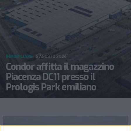
IMMOBILIARE
5 AGOSTO 2026
Condor affitta il magazzino
Piacenza DC11 presso il
Prologis Park emiliano