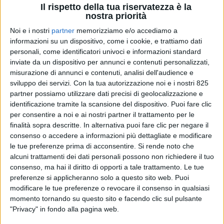
Il rispetto della tua riservatezza è la
nostra priorità
Noi e i nostri
partner
memorizziamo e/o accediamo a
informazioni su un dispositivo, come i cookie, e trattiamo dati
personali, come identificatori univoci e informazioni standard
inviate da un dispositivo per annunci e contenuti personalizzati,
misurazione di annunci e contenuti, analisi dell'audience e
IMMOBILIARE
sviluppo dei servizi.
Con la tua autorizzazione noi e i nostri 825
4 AGOSTO 2026
partner possiamo utilizzare dati precisi di geolocalizzazione e
Immobiliare logistico: Prologis acquista Segro
identificazione tramite la scansione del dispositivo. Puoi fare clic
per 14 miliardi di sterline
per consentire a noi e ai nostri partner il trattamento per le
finalità sopra descritte. In alternativa puoi fare clic per negare il
consenso o accedere a informazioni più dettagliate e modificare
%adunit%4%adunit%
le tue preferenze prima di acconsentire.
Si rende noto che
alcuni trattamenti dei dati personali possono non richiedere il tuo
consenso, ma hai il diritto di opporti a tale trattamento. Le tue
preferenze si applicheranno solo a questo sito web. Puoi
modificare le tue preferenze o revocare il consenso in qualsiasi
momento tornando su questo sito e facendo clic sul pulsante
"Privacy" in fondo alla pagina web.