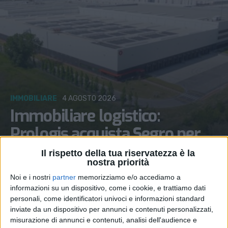
IMMOBILIARE
4 AGOSTO 2026
Immobiliare logistico:
Prologis acquista Segro per
14 miliardi di sterline
Il rispetto della tua riservatezza è la
nostra priorità
Noi e i nostri
partner
memorizziamo e/o accediamo a
informazioni su un dispositivo, come i cookie, e trattiamo dati
personali, come identificatori univoci e informazioni standard
inviate da un dispositivo per annunci e contenuti personalizzati,
misurazione di annunci e contenuti, analisi dell'audience e