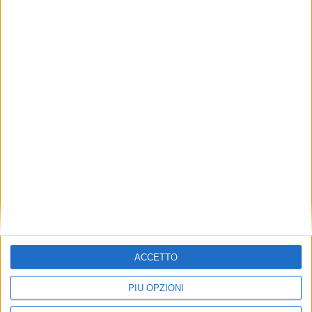
Unieuro inaugura
Unieuro prende in consegna
ufficialmente l’hub
il suo nuovo hub di
omnicanale di Colleferro
Colleferro
LOGISTICA
LOGISTICA
19 LUGLIO 2024
5 LUGLIO 2024
Segro cede quattro
Pronto il nuovo magazzino
magazzini italiani per 327
di Sda nell’interporto Sud
milioni
Europa
ACCETTO
PIÙ OPZIONI