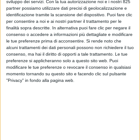
sviluppo dei servizi.
Con la tua autorizzazione noi e i nostri 825
partner possiamo utilizzare dati precisi di geolocalizzazione e
identificazione tramite la scansione del dispositivo. Puoi fare clic
per consentire a noi e ai nostri partner il trattamento per le
finalità sopra descritte. In alternativa puoi fare clic per negare il
consenso o accedere a informazioni più dettagliate e modificare
IMMOBILIARE
le tue preferenze prima di acconsentire.
Si rende noto che
25 NOVEMBRE 2025
alcuni trattamenti dei dati personali possono non richiedere il tuo
Primark aprirà ad Alessandria il suo primo
consenso, ma hai il diritto di opporti a tale trattamento. Le tue
polo logistico italiano
preferenze si applicheranno solo a questo sito web. Puoi
modificare le tue preferenze o revocare il consenso in qualsiasi
momento tornando su questo sito e facendo clic sul pulsante
"Privacy" in fondo alla pagina web.
LOGISTICA